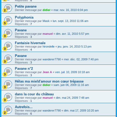
Réponses :
8
Petite pavane
Dernier message par
didier
«
mar. nov. 16, 2010 6:04 pm
Polyphonia
Dernier message par
Mask
«
lun. sept. 13, 2010 11:06 am
Réponses :
7
Pavane
Dernier message par
manuel
«
dim. avr. 11, 2010 5:57 pm
Réponses :
3
Fantaisie hivernale
Dernier message par
hirondelle
«
jeu. janv. 14, 2010 5:13 pm
Réponses :
4
Pavane
Dernier message par
wanderer7790
«
mer. déc. 02, 2009 7:40 pm
Réponses :
3
Pavane n°2
Dernier message par
Jean A
«
ven. juil. 10, 2009 10:18 am
Réponses :
3
Hélas ma mie!d'amour mon cœur trépasse
Dernier message par
didier
«
sam. juin 06, 2009 11:16 am
Réponses :
7
dans la cour du château
Dernier message par
manuel
«
dim. mai 24, 2009 7:48 am
Réponses :
1
Autrefois...
Dernier message par
wanderer7790
«
dim. mai 17, 2009 10:20 am
Réponses :
6