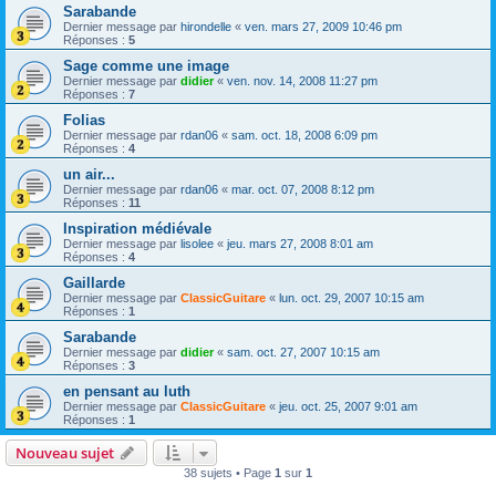
Sarabande
Dernier message par
hirondelle
«
ven. mars 27, 2009 10:46 pm
Réponses :
5
Sage comme une image
Dernier message par
didier
«
ven. nov. 14, 2008 11:27 pm
Réponses :
7
Folias
Dernier message par
rdan06
«
sam. oct. 18, 2008 6:09 pm
Réponses :
4
un air...
Dernier message par
rdan06
«
mar. oct. 07, 2008 8:12 pm
Réponses :
11
Inspiration médiévale
Dernier message par
lisolee
«
jeu. mars 27, 2008 8:01 am
Réponses :
4
Gaillarde
Dernier message par
ClassicGuitare
«
lun. oct. 29, 2007 10:15 am
Réponses :
1
Sarabande
Dernier message par
didier
«
sam. oct. 27, 2007 10:15 am
Réponses :
3
en pensant au luth
Dernier message par
ClassicGuitare
«
jeu. oct. 25, 2007 9:01 am
Réponses :
1
Nouveau sujet
38 sujets • Page
1
sur
1