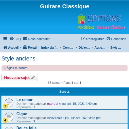
Guitare Classique
FAQ
Nous contacter
S’enregistrer
Connexion
Accueil
Portail
Index du forum
Compositions
Didierland
Autres musiques
Style anciens
Style anciens
Règles du forum
Nouveau sujet
38 sujets • Page
1
sur
1
Sujets
Le retour
Dernier message par
manuel
«
jeu. juil. 15, 2021 4:40 pm
Réponses :
7
Gigue
Dernier message par
Alex21800
«
jeu. juin 04, 2020 8:35 pm
Réponses :
1
Douce folie