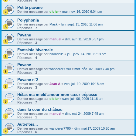
Réponses :
8
Petite pavane
Dernier message par
didier
«
mar. nov. 16, 2010 6:04 pm
Polyphonia
Dernier message par
Mask
«
lun. sept. 13, 2010 11:06 am
Réponses :
7
Pavane
Dernier message par
manuel
«
dim. avr. 11, 2010 5:57 pm
Réponses :
3
Fantaisie hivernale
Dernier message par
hirondelle
«
jeu. janv. 14, 2010 5:13 pm
Réponses :
4
Pavane
Dernier message par
wanderer7790
«
mer. déc. 02, 2009 7:40 pm
Réponses :
3
Pavane n°2
Dernier message par
Jean A
«
ven. juil. 10, 2009 10:18 am
Réponses :
3
Hélas ma mie!d'amour mon cœur trépasse
Dernier message par
didier
«
sam. juin 06, 2009 11:16 am
Réponses :
7
dans la cour du château
Dernier message par
manuel
«
dim. mai 24, 2009 7:48 am
Réponses :
1
Autrefois...
Dernier message par
wanderer7790
«
dim. mai 17, 2009 10:20 am
Réponses :
6