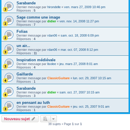
Sarabande
Dernier message par
hirondelle
«
ven. mars 27, 2009 10:46 pm
Réponses :
5
Sage comme une image
Dernier message par
didier
«
ven. nov. 14, 2008 11:27 pm
Réponses :
7
Folias
Dernier message par
rdan06
«
sam. oct. 18, 2008 6:09 pm
Réponses :
4
un air...
Dernier message par
rdan06
«
mar. oct. 07, 2008 8:12 pm
Réponses :
11
Inspiration médiévale
Dernier message par
lisolee
«
jeu. mars 27, 2008 8:01 am
Réponses :
4
Gaillarde
Dernier message par
ClassicGuitare
«
lun. oct. 29, 2007 10:15 am
Réponses :
1
Sarabande
Dernier message par
didier
«
sam. oct. 27, 2007 10:15 am
Réponses :
3
en pensant au luth
Dernier message par
ClassicGuitare
«
jeu. oct. 25, 2007 9:01 am
Réponses :
1
Nouveau sujet
38 sujets • Page
1
sur
1