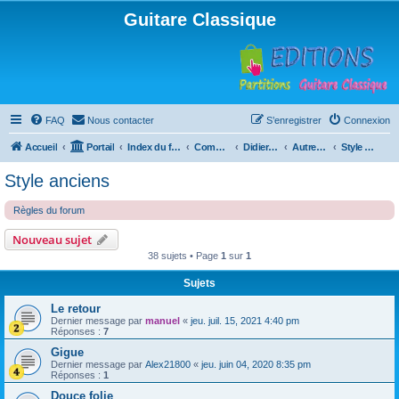
Guitare Classique
FAQ
Nous contacter
S’enregistrer
Connexion
Accueil
Portail
Index du forum
Compositions
Didierland
Autres musiques
Style anciens
Style anciens
Règles du forum
Nouveau sujet
38 sujets • Page
1
sur
1
Sujets
Le retour
Dernier message par
manuel
«
jeu. juil. 15, 2021 4:40 pm
Réponses :
7
Gigue
Dernier message par
Alex21800
«
jeu. juin 04, 2020 8:35 pm
Réponses :
1
Douce folie