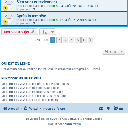
S'en vont et reviennent
Dernier message par
didier
«
mar. août 20, 2019 10:40 am
Réponses :
3
Après la tempête
Dernier message par
didier
«
dim. août 18, 2019 8:40 pm
Réponses :
3
Nouveau sujet
1
2
3
4
5
6
Suivante
269 sujets
Aller à
QUI EST EN LIGNE
Utilisateurs parcourant ce forum : Aucun utilisateur enregistré et 1 invité
PERMISSIONS DU FORUM
Vous
ne pouvez pas
poster de nouveaux sujets
Vous
ne pouvez pas
répondre aux sujets
Vous
ne pouvez pas
modifier vos messages
Vous
ne pouvez pas
supprimer vos messages
Vous
ne pouvez pas
joindre des fichiers
Accueil
Portail
Index du forum
Développé par
phpBB
® Forum Software © phpBB Limited
Traduit par
phpBB-fr.com