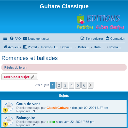
Guitare Classique
FAQ
Nous contacter
S’enregistrer
Connexion
Accueil
Portail
Index du forum
Compositions
Didierland
Ballades et autres réveries
Romances et ballades
Romances et ballades
Règles du forum
Nouveau sujet
1
2
3
4
5
6
Suivante
269 sujets
Sujets
Coup de vent
Dernier message par
ClassicGuitare
«
dim. juin 09, 2024 3:27 pm
Réponses :
3
Balançoire
Dernier message par
didier
«
lun. avr. 22, 2024 7:35 pm
Réponses :
2