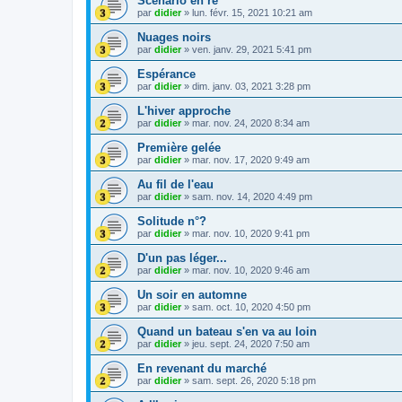
Scénario en ré
par
didier
»
lun. févr. 15, 2021 10:21 am
Nuages noirs
par
didier
»
ven. janv. 29, 2021 5:41 pm
Espérance
par
didier
»
dim. janv. 03, 2021 3:28 pm
L'hiver approche
par
didier
»
mar. nov. 24, 2020 8:34 am
Première gelée
par
didier
»
mar. nov. 17, 2020 9:49 am
Au fil de l'eau
par
didier
»
sam. nov. 14, 2020 4:49 pm
Solitude n°?
par
didier
»
mar. nov. 10, 2020 9:41 pm
D'un pas léger...
par
didier
»
mar. nov. 10, 2020 9:46 am
Un soir en automne
par
didier
»
sam. oct. 10, 2020 4:50 pm
Quand un bateau s'en va au loin
par
didier
»
jeu. sept. 24, 2020 7:50 am
En revenant du marché
par
didier
»
sam. sept. 26, 2020 5:18 pm