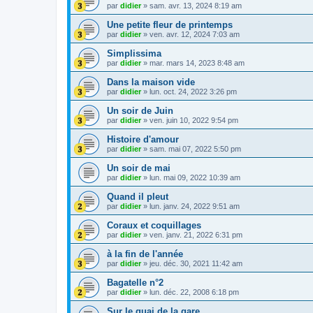
par
didier
»
sam. avr. 13, 2024 8:19 am
Une petite fleur de printemps
par
didier
»
ven. avr. 12, 2024 7:03 am
Simplissima
par
didier
»
mar. mars 14, 2023 8:48 am
Dans la maison vide
par
didier
»
lun. oct. 24, 2022 3:26 pm
Un soir de Juin
par
didier
»
ven. juin 10, 2022 9:54 pm
Histoire d'amour
par
didier
»
sam. mai 07, 2022 5:50 pm
Un soir de mai
par
didier
»
lun. mai 09, 2022 10:39 am
Quand il pleut
par
didier
»
lun. janv. 24, 2022 9:51 am
Coraux et coquillages
par
didier
»
ven. janv. 21, 2022 6:31 pm
à la fin de l'année
par
didier
»
jeu. déc. 30, 2021 11:42 am
Bagatelle n°2
par
didier
»
lun. déc. 22, 2008 6:18 pm
Sur le quai de la gare