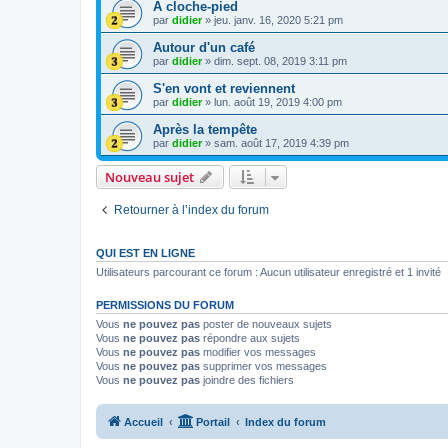
A cloche-pied
par
didier
»
jeu. janv. 16, 2020 5:21 pm
Autour d'un café
par
didier
»
dim. sept. 08, 2019 3:11 pm
S'en vont et reviennent
par
didier
»
lun. août 19, 2019 4:00 pm
Après la tempête
par
didier
»
sam. août 17, 2019 4:39 pm
Nouveau sujet
Retourner à l’index du forum
QUI EST EN LIGNE
Utilisateurs parcourant ce forum : Aucun utilisateur enregistré et 1 invité
PERMISSIONS DU FORUM
Vous
ne pouvez pas
poster de nouveaux sujets
Vous
ne pouvez pas
répondre aux sujets
Vous
ne pouvez pas
modifier vos messages
Vous
ne pouvez pas
supprimer vos messages
Vous
ne pouvez pas
joindre des fichiers
Accueil
Portail
Index du forum