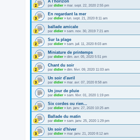
A l'horizon
par
didier
»
mar. sept. 22, 2020 2:55 pm
En regardant la mer
par
didier
»
lun. sept. 21, 2020 8:11 am
ballade amicale
par
didier
»
sam. nov. 30, 2019 7:21 am
Sur la plage
par
didier
»
sam. juil. 11, 2020 8:03 am
Miniature de printemps
par
didier
»
dim. avr. 05, 2020 5:51 pm
Chant du soir
par
didier
»
dim. févr. 09, 2020 11:03 am
Un soir d'avril
par
didier
»
mar. avr. 07, 2020 8:58 am
Un jour de pluie
par
didier
»
sam. févr. 01, 2020 1:19 pm
Six cordes ou rien...
par
didier
»
lun. janv. 27, 2020 10:25 am
Ballade du matin
par
didier
»
sam. janv. 25, 2020 1:29 pm
Un soir d'hiver
par
didier
»
mar. janv. 21, 2020 8:12 am