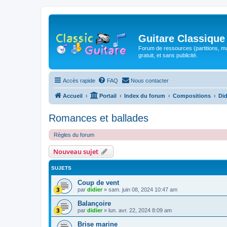
Guitare Classique
Forum de ressources (partitions, mu
gratuit, et sans publicité.
Accès rapide
FAQ
Nous contacter
Accueil
Portail
Index du forum
Compositions
Did
Romances et ballades
Règles du forum
Nouveau sujet
SUJETS
Coup de vent
par
didier
»
sam. juin 08, 2024 10:47 am
Balançoire
par
didier
»
lun. avr. 22, 2024 8:09 am
Brise marine