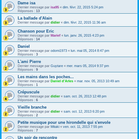
Dame isa
Dernier message par
isa95
«
dim. févr. 22, 2015 5:24 pm
Réponses :
13
La ballade d'Alain
Dernier message par
didier
«
dim. févr. 22, 2015 11:36 am
Chanson pour Eric
Dernier message par
Marief
«
lun. janv. 26, 2015 4:23 pm
Réponses :
14
Daniel
Dernier message par
odomi1973
«
lun. mai 05, 2014 8:47 pm
Réponses :
3
L'ami Pierre
Dernier message par
Guytare
«
mer. mars 05, 2014 9:37 pm
Réponses :
9
Les mains dans les poches...
Dernier message par
Daniel d'Arles
«
mar. nov. 05, 2013 10:49 am
Réponses :
1
Crépuscule
Dernier message par
didier
«
sam. oct. 26, 2013 12:48 pm
Réponses :
6
Vieille branche
Dernier message par
didier
«
sam. oct. 12, 2013 6:20 pm
Réponses :
2
Petite musique pour une hirondelle qui s'envole
Dernier message par
Mitaki
«
ven. oct. 11, 2013 7:55 pm
Réponses :
7
Un soir de rencontre