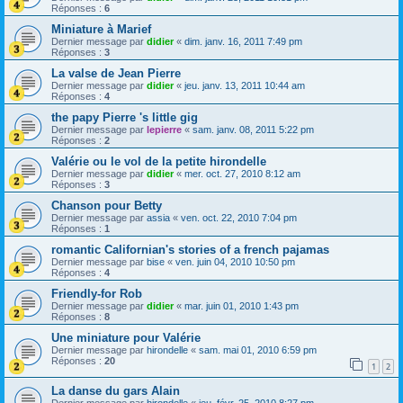
Réponses :
6
Miniature à Marief
Dernier message par
didier
«
dim. janv. 16, 2011 7:49 pm
Réponses :
3
La valse de Jean Pierre
Dernier message par
didier
«
jeu. janv. 13, 2011 10:44 am
Réponses :
4
the papy Pierre 's little gig
Dernier message par
lepierre
«
sam. janv. 08, 2011 5:22 pm
Réponses :
2
Valérie ou le vol de la petite hirondelle
Dernier message par
didier
«
mer. oct. 27, 2010 8:12 am
Réponses :
3
Chanson pour Betty
Dernier message par
assia
«
ven. oct. 22, 2010 7:04 pm
Réponses :
1
romantic Californian's stories of a french pajamas
Dernier message par
bise
«
ven. juin 04, 2010 10:50 pm
Réponses :
4
Friendly-for Rob
Dernier message par
didier
«
mar. juin 01, 2010 1:43 pm
Réponses :
8
Une miniature pour Valérie
Dernier message par
hirondelle
«
sam. mai 01, 2010 6:59 pm
Réponses :
20
1
2
La danse du gars Alain
Dernier message par
hirondelle
«
jeu. févr. 25, 2010 8:27 pm