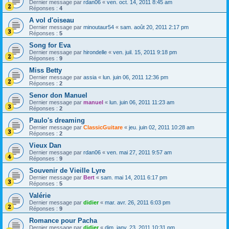
Dernier message par
rdan06
«
ven. oct. 14, 2011 8:45 am
Réponses :
4
A vol d'oiseau
Dernier message par
minoutaur54
«
sam. août 20, 2011 2:17 pm
Réponses :
5
Song for Eva
Dernier message par
hirondelle
«
ven. juil. 15, 2011 9:18 pm
Réponses :
9
Miss Betty
Dernier message par
assia
«
lun. juin 06, 2011 12:36 pm
Réponses :
2
Senor don Manuel
Dernier message par
manuel
«
lun. juin 06, 2011 11:23 am
Réponses :
2
Paulo's dreaming
Dernier message par
ClassicGuitare
«
jeu. juin 02, 2011 10:28 am
Réponses :
2
Vieux Dan
Dernier message par
rdan06
«
ven. mai 27, 2011 9:57 am
Réponses :
9
Souvenir de Vieille Lyre
Dernier message par
Bert
«
sam. mai 14, 2011 6:17 pm
Réponses :
5
Valérie
Dernier message par
didier
«
mar. avr. 26, 2011 6:03 pm
Réponses :
9
Romance pour Pacha
Dernier message par
didier
«
dim. janv. 23, 2011 10:31 pm