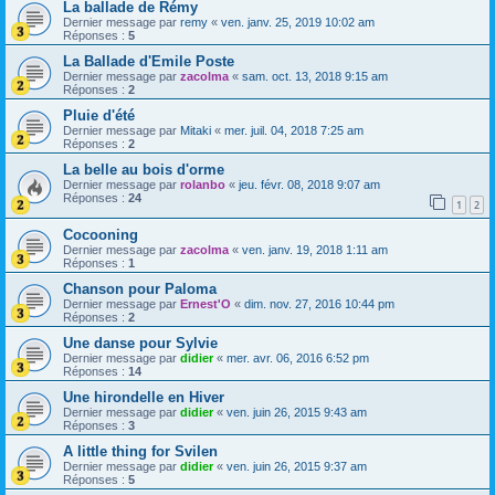
La ballade de Rémy
Dernier message par
remy
«
ven. janv. 25, 2019 10:02 am
Réponses :
5
La Ballade d'Emile Poste
Dernier message par
zacolma
«
sam. oct. 13, 2018 9:15 am
Réponses :
2
Pluie d'été
Dernier message par
Mitaki
«
mer. juil. 04, 2018 7:25 am
Réponses :
2
La belle au bois d'orme
Dernier message par
rolanbo
«
jeu. févr. 08, 2018 9:07 am
Réponses :
24
1
2
Cocooning
Dernier message par
zacolma
«
ven. janv. 19, 2018 1:11 am
Réponses :
1
Chanson pour Paloma
Dernier message par
Ernest'O
«
dim. nov. 27, 2016 10:44 pm
Réponses :
2
Une danse pour Sylvie
Dernier message par
didier
«
mer. avr. 06, 2016 6:52 pm
Réponses :
14
Une hirondelle en Hiver
Dernier message par
didier
«
ven. juin 26, 2015 9:43 am
Réponses :
3
A little thing for Svilen
Dernier message par
didier
«
ven. juin 26, 2015 9:37 am
Réponses :
5