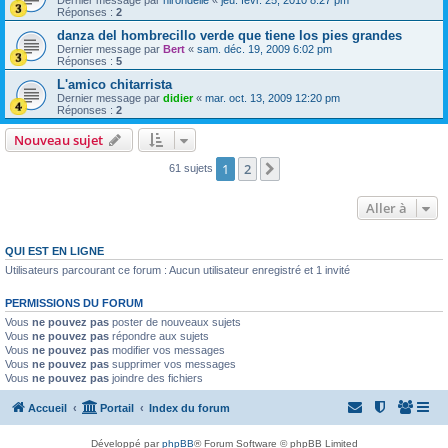
Réponses :
2
danza del hombrecillo verde que tiene los pies grandes
Dernier message par
Bert
«
sam. déc. 19, 2009 6:02 pm
Réponses :
5
L'amico chitarrista
Dernier message par
didier
«
mar. oct. 13, 2009 12:20 pm
Réponses :
2
Nouveau sujet
1
2
Suivante
61 sujets
Aller à
QUI EST EN LIGNE
Utilisateurs parcourant ce forum : Aucun utilisateur enregistré et 1 invité
PERMISSIONS DU FORUM
Vous
ne pouvez pas
poster de nouveaux sujets
Vous
ne pouvez pas
répondre aux sujets
Vous
ne pouvez pas
modifier vos messages
Vous
ne pouvez pas
supprimer vos messages
Vous
ne pouvez pas
joindre des fichiers
Accueil
Portail
Index du forum
Développé par
phpBB
® Forum Software © phpBB Limited