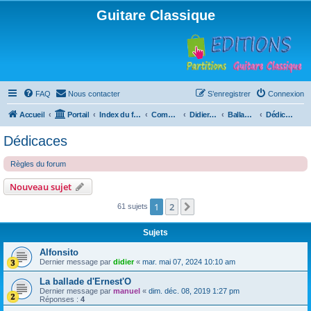
Guitare Classique
FAQ
Nous contacter
S’enregistrer
Connexion
Accueil
Portail
Index du forum
Compositions
Didierland
Ballades et autres réveries
Dédicaces
Dédicaces
Règles du forum
Nouveau sujet
1
2
Suivante
61 sujets
Sujets
Alfonsito
Dernier message par
didier
«
mar. mai 07, 2024 10:10 am
La ballade d'Ernest'O
Dernier message par
manuel
«
dim. déc. 08, 2019 1:27 pm
Réponses :
4