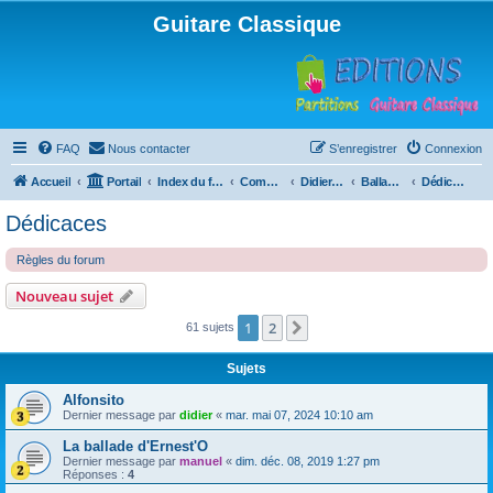
Guitare Classique
FAQ
Nous contacter
S’enregistrer
Connexion
Accueil
Portail
Index du forum
Compositions
Didierland
Ballades et autres réveries
Dédicaces
Dédicaces
Règles du forum
Nouveau sujet
1
2
Suivante
61 sujets
Sujets
Alfonsito
Dernier message par
didier
«
mar. mai 07, 2024 10:10 am
La ballade d'Ernest'O
Dernier message par
manuel
«
dim. déc. 08, 2019 1:27 pm
Réponses :
4