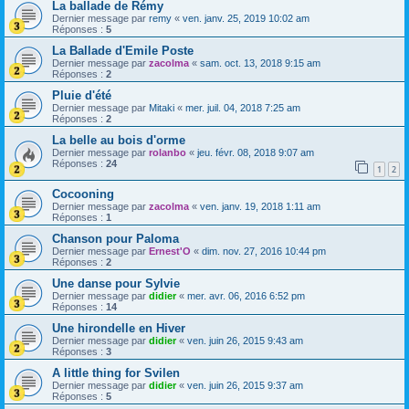
La ballade de Rémy
Dernier message par
remy
«
ven. janv. 25, 2019 10:02 am
Réponses :
5
La Ballade d'Emile Poste
Dernier message par
zacolma
«
sam. oct. 13, 2018 9:15 am
Réponses :
2
Pluie d'été
Dernier message par
Mitaki
«
mer. juil. 04, 2018 7:25 am
Réponses :
2
La belle au bois d'orme
Dernier message par
rolanbo
«
jeu. févr. 08, 2018 9:07 am
Réponses :
24
1
2
Cocooning
Dernier message par
zacolma
«
ven. janv. 19, 2018 1:11 am
Réponses :
1
Chanson pour Paloma
Dernier message par
Ernest'O
«
dim. nov. 27, 2016 10:44 pm
Réponses :
2
Une danse pour Sylvie
Dernier message par
didier
«
mer. avr. 06, 2016 6:52 pm
Réponses :
14
Une hirondelle en Hiver
Dernier message par
didier
«
ven. juin 26, 2015 9:43 am
Réponses :
3
A little thing for Svilen
Dernier message par
didier
«
ven. juin 26, 2015 9:37 am
Réponses :
5