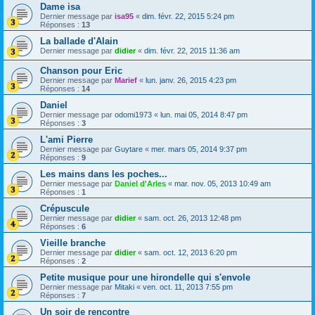
Dame isa
Dernier message par
isa95
«
dim. févr. 22, 2015 5:24 pm
Réponses :
13
La ballade d'Alain
Dernier message par
didier
«
dim. févr. 22, 2015 11:36 am
Chanson pour Eric
Dernier message par
Marief
«
lun. janv. 26, 2015 4:23 pm
Réponses :
14
Daniel
Dernier message par
odomi1973
«
lun. mai 05, 2014 8:47 pm
Réponses :
3
L'ami Pierre
Dernier message par
Guytare
«
mer. mars 05, 2014 9:37 pm
Réponses :
9
Les mains dans les poches...
Dernier message par
Daniel d'Arles
«
mar. nov. 05, 2013 10:49 am
Réponses :
1
Crépuscule
Dernier message par
didier
«
sam. oct. 26, 2013 12:48 pm
Réponses :
6
Vieille branche
Dernier message par
didier
«
sam. oct. 12, 2013 6:20 pm
Réponses :
2
Petite musique pour une hirondelle qui s'envole
Dernier message par
Mitaki
«
ven. oct. 11, 2013 7:55 pm
Réponses :
7
Un soir de rencontre