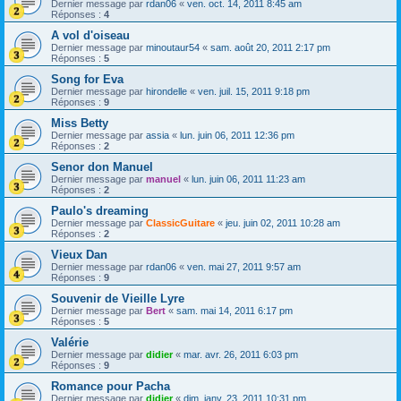
Dernier message par
rdan06
«
ven. oct. 14, 2011 8:45 am
Réponses :
4
A vol d'oiseau
Dernier message par
minoutaur54
«
sam. août 20, 2011 2:17 pm
Réponses :
5
Song for Eva
Dernier message par
hirondelle
«
ven. juil. 15, 2011 9:18 pm
Réponses :
9
Miss Betty
Dernier message par
assia
«
lun. juin 06, 2011 12:36 pm
Réponses :
2
Senor don Manuel
Dernier message par
manuel
«
lun. juin 06, 2011 11:23 am
Réponses :
2
Paulo's dreaming
Dernier message par
ClassicGuitare
«
jeu. juin 02, 2011 10:28 am
Réponses :
2
Vieux Dan
Dernier message par
rdan06
«
ven. mai 27, 2011 9:57 am
Réponses :
9
Souvenir de Vieille Lyre
Dernier message par
Bert
«
sam. mai 14, 2011 6:17 pm
Réponses :
5
Valérie
Dernier message par
didier
«
mar. avr. 26, 2011 6:03 pm
Réponses :
9
Romance pour Pacha
Dernier message par
didier
«
dim. janv. 23, 2011 10:31 pm