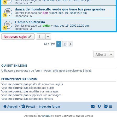
Réponses :
2
danza del hombrecillo verde que tiene los pies grandes
Dernier message par
Bert
«
sam. déc. 19, 2009 6:02 pm
Réponses :
5
L'amico chitarrista
Dernier message par
didier
«
mar. oct. 13, 2009 12:20 pm
Réponses :
2
Nouveau sujet
1
2
Suivante
61 sujets
Aller à
QUI EST EN LIGNE
Utilisateurs parcourant ce forum : Aucun utilisateur enregistré et 1 invité
PERMISSIONS DU FORUM
Vous
ne pouvez pas
poster de nouveaux sujets
Vous
ne pouvez pas
répondre aux sujets
Vous
ne pouvez pas
modifier vos messages
Vous
ne pouvez pas
supprimer vos messages
Vous
ne pouvez pas
joindre des fichiers
Accueil
Portail
Index du forum
Développé par
phpBB
® Forum Software © phpBB Limited