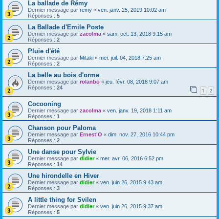
La ballade de Rémy
Dernier message par
remy
«
ven. janv. 25, 2019 10:02 am
Réponses :
5
La Ballade d'Emile Poste
Dernier message par
zacolma
«
sam. oct. 13, 2018 9:15 am
Réponses :
2
Pluie d'été
Dernier message par
Mitaki
«
mer. juil. 04, 2018 7:25 am
Réponses :
2
La belle au bois d'orme
Dernier message par
rolanbo
«
jeu. févr. 08, 2018 9:07 am
Réponses :
24
1
2
Cocooning
Dernier message par
zacolma
«
ven. janv. 19, 2018 1:11 am
Réponses :
1
Chanson pour Paloma
Dernier message par
Ernest'O
«
dim. nov. 27, 2016 10:44 pm
Réponses :
2
Une danse pour Sylvie
Dernier message par
didier
«
mer. avr. 06, 2016 6:52 pm
Réponses :
14
Une hirondelle en Hiver
Dernier message par
didier
«
ven. juin 26, 2015 9:43 am
Réponses :
3
A little thing for Svilen
Dernier message par
didier
«
ven. juin 26, 2015 9:37 am
Réponses :
5