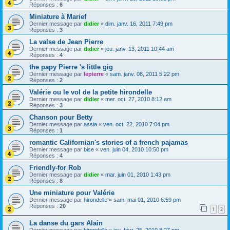
Réponses :
6
Miniature à Marief
Dernier message par
didier
«
dim. janv. 16, 2011 7:49 pm
Réponses :
3
La valse de Jean Pierre
Dernier message par
didier
«
jeu. janv. 13, 2011 10:44 am
Réponses :
4
the papy Pierre 's little gig
Dernier message par
lepierre
«
sam. janv. 08, 2011 5:22 pm
Réponses :
2
Valérie ou le vol de la petite hirondelle
Dernier message par
didier
«
mer. oct. 27, 2010 8:12 am
Réponses :
3
Chanson pour Betty
Dernier message par
assia
«
ven. oct. 22, 2010 7:04 pm
Réponses :
1
romantic Californian's stories of a french pajamas
Dernier message par
bise
«
ven. juin 04, 2010 10:50 pm
Réponses :
4
Friendly-for Rob
Dernier message par
didier
«
mar. juin 01, 2010 1:43 pm
Réponses :
8
Une miniature pour Valérie
Dernier message par
hirondelle
«
sam. mai 01, 2010 6:59 pm
Réponses :
20
1
2
La danse du gars Alain
Dernier message par
hirondelle
«
jeu. févr. 25, 2010 8:27 pm