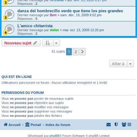
Réponses :
2
danza del hombrecillo verde que tiene los pies grandes
Dernier message par
Bert
«
sam. déc. 19, 2009 6:02 pm
Réponses :
5
L'amico chitarrista
Dernier message par
didier
«
mar. oct. 13, 2009 12:20 pm
Réponses :
2
Nouveau sujet
1
2
Suivante
61 sujets
Aller à
QUI EST EN LIGNE
Utilisateurs parcourant ce forum : Aucun utilisateur enregistré et 1 invité
PERMISSIONS DU FORUM
Vous
ne pouvez pas
poster de nouveaux sujets
Vous
ne pouvez pas
répondre aux sujets
Vous
ne pouvez pas
modifier vos messages
Vous
ne pouvez pas
supprimer vos messages
Vous
ne pouvez pas
joindre des fichiers
Accueil
Portail
Index du forum
Développé par
phpBB
® Forum Software © phpBB Limited