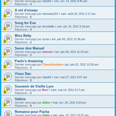
Dernier message par
rdan06
«
ven. oct. 14, 2011 8:45 am
Réponses :
4
A vol d'oiseau
Dernier message par
minoutaur54
«
sam. août 20, 2011 2:17 pm
Réponses :
5
Song for Eva
Dernier message par
hirondelle
«
ven. juil. 15, 2011 9:18 pm
Réponses :
9
Miss Betty
Dernier message par
assia
«
lun. juin 06, 2011 12:36 pm
Réponses :
2
Senor don Manuel
Dernier message par
manuel
«
lun. juin 06, 2011 11:23 am
Réponses :
2
Paulo's dreaming
Dernier message par
ClassicGuitare
«
jeu. juin 02, 2011 10:28 am
Réponses :
2
Vieux Dan
Dernier message par
rdan06
«
ven. mai 27, 2011 9:57 am
Réponses :
9
Souvenir de Vieille Lyre
Dernier message par
Bert
«
sam. mai 14, 2011 6:17 pm
Réponses :
5
Valérie
Dernier message par
didier
«
mar. avr. 26, 2011 6:03 pm
Réponses :
9
Romance pour Pacha
Dernier message par
didier
«
dim. janv. 23, 2011 10:31 pm