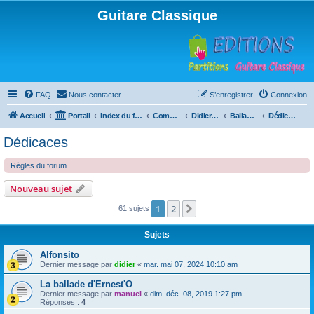
Guitare Classique
FAQ
Nous contacter
S’enregistrer
Connexion
Accueil
Portail
Index du forum
Compositions
Didierland
Ballades et autres réveries
Dédicaces
Dédicaces
Règles du forum
Nouveau sujet
1
2
Suivante
61 sujets
Sujets
Alfonsito
Dernier message par
didier
«
mar. mai 07, 2024 10:10 am
La ballade d'Ernest'O
Dernier message par
manuel
«
dim. déc. 08, 2019 1:27 pm
Réponses :
4