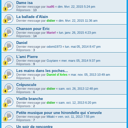
Dame isa
Dernier message par
isa95
«
dim. févr. 22, 2015 5:24 pm
Réponses :
13
La ballade d'Alain
Dernier message par
didier
«
dim. févr. 22, 2015 11:36 am
Chanson pour Eric
Dernier message par
Marief
«
lun. janv. 26, 2015 4:23 pm
Réponses :
14
Daniel
Dernier message par
odomi1973
«
lun. mai 05, 2014 8:47 pm
Réponses :
3
L'ami Pierre
Dernier message par
Guytare
«
mer. mars 05, 2014 9:37 pm
Réponses :
9
Les mains dans les poches...
Dernier message par
Daniel d'Arles
«
mar. nov. 05, 2013 10:49 am
Réponses :
1
Crépuscule
Dernier message par
didier
«
sam. oct. 26, 2013 12:48 pm
Réponses :
6
Vieille branche
Dernier message par
didier
«
sam. oct. 12, 2013 6:20 pm
Réponses :
2
Petite musique pour une hirondelle qui s'envole
Dernier message par
Mitaki
«
ven. oct. 11, 2013 7:55 pm
Réponses :
7
Un soir de rencontre