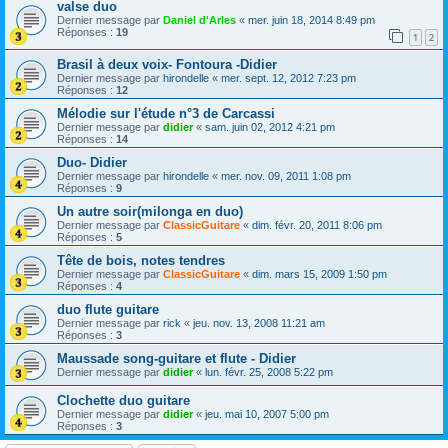
valse duo
Dernier message par
Daniel d'Arles
«
mer. juin 18, 2014 8:49 pm
Réponses :
19
1
2
Brasil à deux voix- Fontoura -Didier
Dernier message par
hirondelle
«
mer. sept. 12, 2012 7:23 pm
Réponses :
12
Mélodie sur l'étude n°3 de Carcassi
Dernier message par
didier
«
sam. juin 02, 2012 4:21 pm
Réponses :
14
Duo- Didier
Dernier message par
hirondelle
«
mer. nov. 09, 2011 1:08 pm
Réponses :
9
Un autre soir(milonga en duo)
Dernier message par
ClassicGuitare
«
dim. févr. 20, 2011 8:06 pm
Réponses :
5
Tête de bois, notes tendres
Dernier message par
ClassicGuitare
«
dim. mars 15, 2009 1:50 pm
Réponses :
4
duo flute guitare
Dernier message par
rick
«
jeu. nov. 13, 2008 11:21 am
Réponses :
3
Maussade song-guitare et flute - Didier
Dernier message par
didier
«
lun. févr. 25, 2008 5:22 pm
Clochette duo guitare
Dernier message par
didier
«
jeu. mai 10, 2007 5:00 pm
Réponses :
3