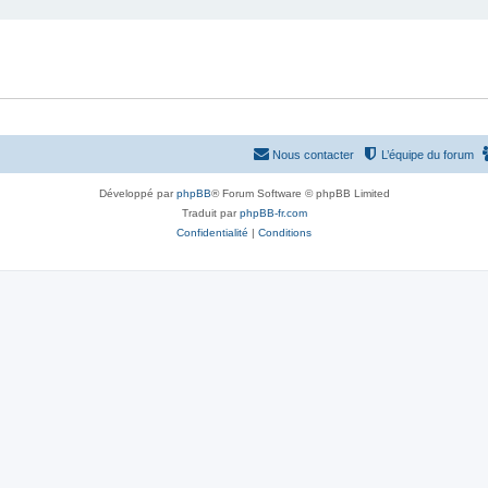
Nous contacter
L’équipe du forum
Développé par
phpBB
® Forum Software © phpBB Limited
Traduit par
phpBB-fr.com
Confidentialité
|
Conditions