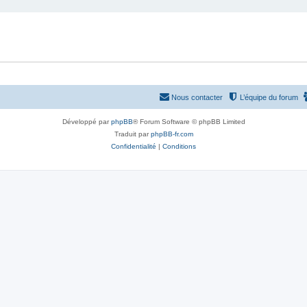
Nous contacter
L’équipe du forum
Développé par
phpBB
® Forum Software © phpBB Limited
Traduit par
phpBB-fr.com
Confidentialité
|
Conditions