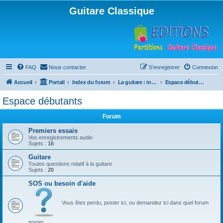
Guitare Classique
FAQ
Nous contacter
S’enregistrer
Connexion
Accueil
Portail
Index du forum
La guitare : instrument, cours et théorie
Espace débutants
Espace débutants
Forum
Premiers essais
Vos enregistrements audio
Sujets :
16
Guitare
Toutes questions relatif à la guitare
Sujets :
20
SOS ou besoin d'aide
Vous êtes perdu, poster ici, ou demandez ici dans quel forum
poster