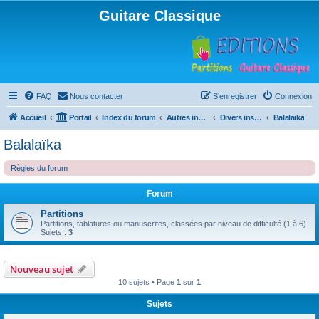
Guitare Classique
FAQ
Nous contacter
S’enregistrer
Connexion
Accueil
Portail
Index du forum
Autres instruments à cordes pincées, ou styles
Divers instruments
Balalaïka
Balalaïka
Règles du forum
Forum
Partitions
Partitions, tablatures ou manuscrites, classées par niveau de difficulté (1 à 6)
Sujets :
3
Nouveau sujet
10 sujets • Page
1
sur
1
Sujets