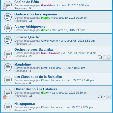
Chaîne de Pétia
Dernier message par
Gazalain
«
dim. févr. 21, 2016 6:34 am
Réponses :
9
Guitare à l'octave supérieur
Dernier message par
PierreL
«
jeu. déc. 10, 2015 10:29 am
Réponses :
11
Alexey Arkhipovsky
Dernier message par
didier
«
mar. janv. 13, 2015 1:47 pm
Scherzo Quartet
Dernier message par
Olivier Hecho
«
dim. sept. 08, 2013 6:52 pm
Réponses :
3
Orchestre avec Balalaïka
Dernier message par
Manu Cavalier
«
jeu. déc. 13, 2012 11:03 pm
Réponses :
20
1
2
Mandoline
Dernier message par
Mitaki
«
lun. déc. 10, 2012 10:51 pm
Réponses :
4
Les Classiques de la Balalaïka
Dernier message par
Olivier Hecho
«
dim. déc. 09, 2012 1:44 pm
Réponses :
6
Olivier Hecho à la Balalaïka
Dernier message par
didier
«
sam. déc. 01, 2012 10:19 am
Réponses :
18
1
2
Na здоровье
Dernier message par
Olivier Hecho
«
jeu. nov. 29, 2012 8:22 pm
Réponses :
7