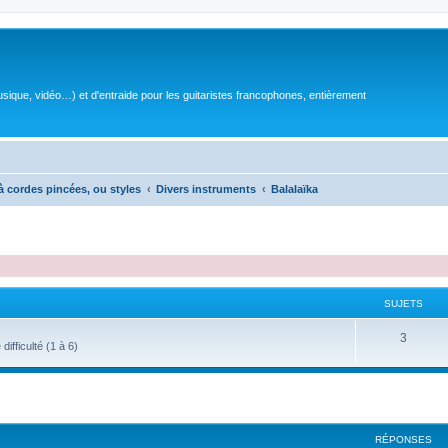
sique, vidéo…) et d'entraide pour les guitaristes francophones, entièrement
à cordes pincées, ou styles
Divers instruments
Balalaïka
SUJETS
S
3
ifficulté (1 à 6)
u
j
e
RÉPONSES
t