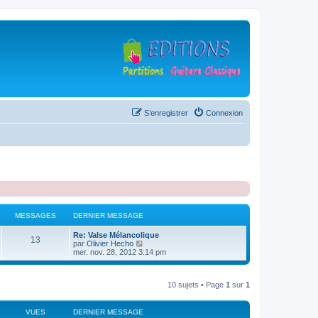
S’enregistrer
Connexion
MESSAGES
DERNIER MESSAGE
D
Re: Valse Mélancolique
M
13
e
V
par
Olivier Hecho
r
o
mer. nov. 28, 2012 3:14 pm
e
n
i
i
r
s
e
l
10 sujets • Page
1
sur
1
r
e
s
m
d
e
e
s
r
VUES
a
DERNIER MESSAGE