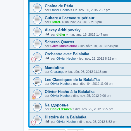
Chaîne de Pétia
par
Olivier Hecho
»
lun. nov. 30, 2015 2:27 pm
Guitare à l'octave supérieur
par
PierreL
»
lun. nov. 23, 2015 7:18 pm
Alexey Arkhipovsky
par
didier
»
mar. janv. 13, 2015 1:47 pm
Scherzo Quartet
par
Grive Musicienne
»
lun. févr. 18, 2013 5:38 pm
Orchestre avec Balalaïka
par
Olivier Hecho
»
jeu. nov. 29, 2012 8:52 pm
Mandoline
par
Charango
»
jeu. déc. 06, 2012 11:18 pm
Les Classiques de la Balalaïka
par
Olivier Hecho
»
mar. déc. 04, 2012 11:06 pm
Olivier Hecho à la Balalaïka
par
Olivier Hecho
»
dim. nov. 25, 2012 9:06 pm
Na здоровье
par
Daniel d'Arles
»
dim. nov. 25, 2012 8:55 pm
Histoire de la Balalaïka
par
Olivier Hecho
»
dim. nov. 25, 2012 8:52 pm