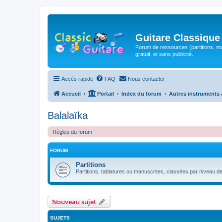
Guitare Classique
Forum de ressources (partitions, mu
gratuit, et sans publicité.
Accès rapide
FAQ
Nous contacter
Accueil
Portail
Index du forum
Autres instruments 
Balalaïka
Règles du forum
FORUM
Partitions
Partitions, tablatures ou manuscrites, classées par niveau de d
Nouveau sujet
SUJETS