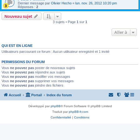
Dernier message par
Olivier Hecho
«
lun. nov. 26, 2012 10:20 pm
Réponses :
2
Nouveau sujet
3 sujets • Page
1
sur
1
Aller à
QUI EST EN LIGNE
Utilisateurs parcourant ce forum : Aucun utilisateur enregistré et 1 invité
PERMISSIONS DU FORUM
Vous
ne pouvez pas
poster de nouveaux sujets
Vous
ne pouvez pas
répondre aux sujets
Vous
ne pouvez pas
modifier vos messages
Vous
ne pouvez pas
supprimer vos messages
Vous
ne pouvez pas
joindre des fichiers
Accueil
Portail
Index du forum
Développé par
phpBB
® Forum Software © phpBB Limited
Traduit par
phpBB-fr.com
Confidentialité
|
Conditions