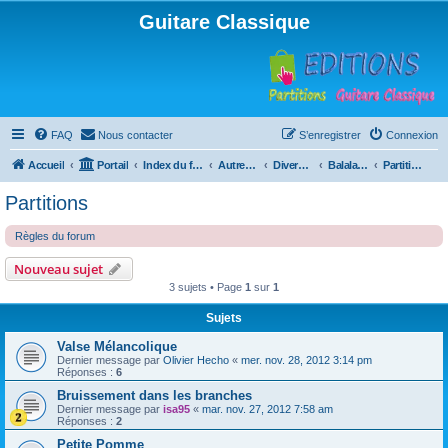
Guitare Classique
FAQ
Nous contacter
S’enregistrer
Connexion
Accueil
Portail
Index du forum
Autres instruments à cordes pincées, ou styles
Divers instruments
Balalaïka
Partitions
Partitions
Règles du forum
Nouveau sujet
3 sujets • Page
1
sur
1
Sujets
Valse Mélancolique
Dernier message par
Olivier Hecho
«
mer. nov. 28, 2012 3:14 pm
Réponses :
6
Bruissement dans les branches
Dernier message par
isa95
«
mar. nov. 27, 2012 7:58 am
Réponses :
2
Petite Pomme