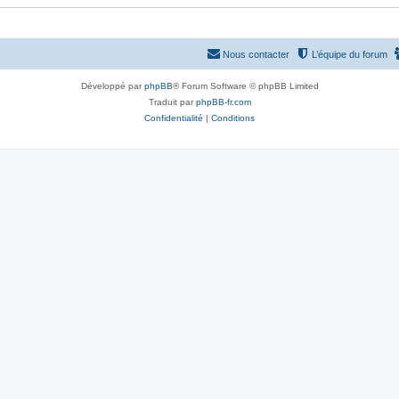
Nous contacter
L’équipe du forum
Développé par
phpBB
® Forum Software © phpBB Limited
Traduit par
phpBB-fr.com
Confidentialité
|
Conditions