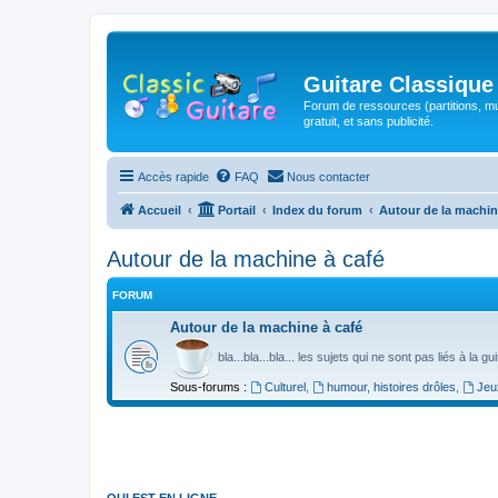
Guitare Classique
Forum de ressources (partitions, mu
gratuit, et sans publicité.
Accès rapide
FAQ
Nous contacter
Accueil
Portail
Index du forum
Autour de la machin
Autour de la machine à café
FORUM
Autour de la machine à café
bla...bla...bla... les sujets qui ne sont pas liés à la g
Sous-forums :
Culturel
,
humour, histoires drôles
,
Jeu