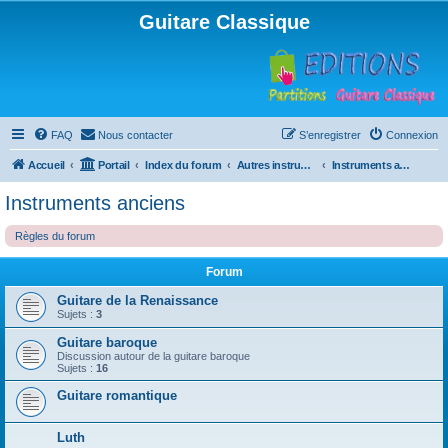
Guitare Classique
FAQ
Nous contacter
S’enregistrer
Connexion
Accueil
Portail
Index du forum
Autres instruments à cordes pincées, ou styles
Instruments anciens
Instruments anciens
Règles du forum
Forum
Guitare de la Renaissance
Sujets :
3
Guitare baroque
Discussion autour de la guitare baroque
Sujets :
16
Guitare romantique
Luth