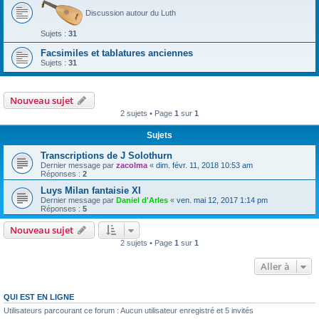
Discussion autour du Luth
Sujets :
31
Facsimiles et tablatures anciennes
Sujets :
31
Nouveau sujet
2 sujets • Page
1
sur
1
Sujets
Transcriptions de J Solothurn
Dernier message par
zacolma
«
dim. févr. 11, 2018 10:53 am
Réponses :
2
Luys Milan fantaisie XI
Dernier message par
Daniel d'Arles
«
ven. mai 12, 2017 1:14 pm
Réponses :
5
Nouveau sujet
2 sujets • Page
1
sur
1
Aller à
QUI EST EN LIGNE
Utilisateurs parcourant ce forum : Aucun utilisateur enregistré et 5 invités