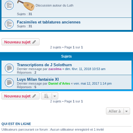
Discussion autour du Luth
Sujets :
31
Facsimiles et tablatures anciennes
Sujets :
31
Nouveau sujet
2 sujets • Page
1
sur
1
Sujets
Transcriptions de J Solothurn
Dernier message par
zacolma
«
dim. févr. 11, 2018 10:53 am
Réponses :
2
Luys Milan fantaisie XI
Dernier message par
Daniel d'Arles
«
ven. mai 12, 2017 1:14 pm
Réponses :
5
Nouveau sujet
2 sujets • Page
1
sur
1
Aller à
QUI EST EN LIGNE
Utilisateurs parcourant ce forum : Aucun utilisateur enregistré et 1 invité