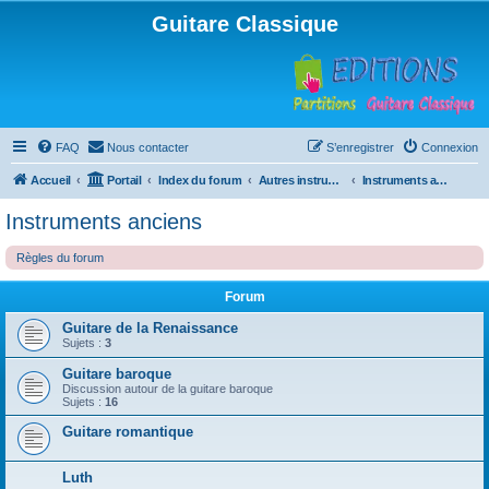
Guitare Classique
FAQ
Nous contacter
S’enregistrer
Connexion
Accueil
Portail
Index du forum
Autres instruments à cordes pincées, ou styles
Instruments anciens
Instruments anciens
Règles du forum
Forum
Guitare de la Renaissance
Sujets :
3
Guitare baroque
Discussion autour de la guitare baroque
Sujets :
16
Guitare romantique
Luth