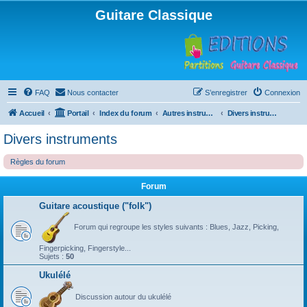
Guitare Classique
FAQ
Nous contacter
S’enregistrer
Connexion
Accueil
Portail
Index du forum
Autres instruments à cordes pincées, ou styles
Divers instruments
Divers instruments
Règles du forum
Forum
Guitare acoustique ("folk")
Forum qui regroupe les styles suivants : Blues, Jazz, Picking,
Fingerpicking, Fingerstyle...
Sujets :
50
Ukulélé
Discussion autour du ukulélé