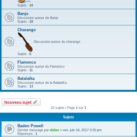
Sujets :
10
Banjo
Discussion autour du Banjo
Sujets :
18
Charango
Discussion autour du charango
Sujets :
5
Flamenco
Discussion autour du Flamenco
Sujets :
11
Balalaïka
Discussion autour de la Balalaïka
Sujets :
13
Nouveau sujet
10 sujets • Page
1
sur
1
Sujets
Baden Powell
Dernier message par
didier
«
ven. juin 16, 2017 3:33 pm
Réponses :
1