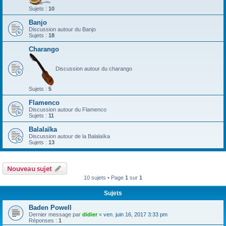
Sujets :
10
Banjo
Discussion autour du Banjo
Sujets :
18
Charango
Discussion autour du charango
Sujets :
5
Flamenco
Discussion autour du Flamenco
Sujets :
11
Balalaïka
Discussion autour de la Balalaïka
Sujets :
13
Nouveau sujet
10 sujets • Page
1
sur
1
Sujets
Baden Powell
Dernier message par
didier
«
ven. juin 16, 2017 3:33 pm
Réponses :
1