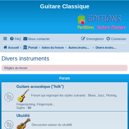
Guitare Classique
FAQ
Nous contacter
S’enregistrer
Connexion
Accueil
Portail
Index du forum
Autres instruments à cordes pincées, ou styles
Divers instruments
Divers instruments
Règles du forum
Forum
Guitare acoustique ("folk")
Forum qui regroupe les styles suivants : Blues, Jazz, Picking,
Fingerpicking, Fingerstyle...
Sujets :
50
Ukulélé
Discussion autour du ukulélé