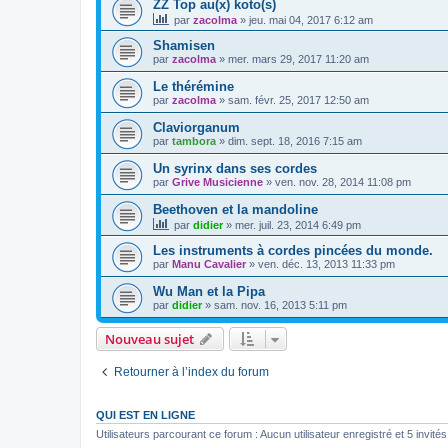
ZZ Top au(x) koto(s)
par
zacolma
»
jeu. mai 04, 2017 6:12 am
Shamisen
par
zacolma
»
mer. mars 29, 2017 11:20 am
Le thérémine
par
zacolma
»
sam. févr. 25, 2017 12:50 am
Claviorganum
par
tambora
»
dim. sept. 18, 2016 7:15 am
Un syrinx dans ses cordes
par
Grive Musicienne
»
ven. nov. 28, 2014 11:08 pm
Beethoven et la mandoline
par
didier
»
mer. juil. 23, 2014 6:49 pm
Les instruments à cordes pincées du monde.
par
Manu Cavalier
»
ven. déc. 13, 2013 11:33 pm
Wu Man et la Pipa
par
didier
»
sam. nov. 16, 2013 5:11 pm
Nouveau sujet
Retourner à l’index du forum
QUI EST EN LIGNE
Utilisateurs parcourant ce forum : Aucun utilisateur enregistré et 5 invités