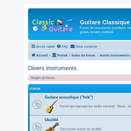
Guitare Classique
Forum de ressources (partitions, mu
gratuit, et sans publicité.
Accès rapide
FAQ
Nous contacter
Accueil
Portail
Index du forum
Autres instruments 
Divers instruments
Règles du forum
FORUM
Guitare acoustique ("folk")
Forum qui regroupe les styles suivants : Blues, Jaz
Ukulélé
Discussion autour du ukulélé