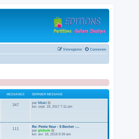
S’enregistrer
Connexion
MESSAGES
DERNIER MESSAGE
D
V
par
Mitaki
M
347
e
o
lun. sept. 18, 2017 7:11 pm
r
i
e
n
r
i
l
s
e
e
r
d
D
Re: Petite fleur - S Bechet -…
M
111
s
m
e
e
V
par
globule
e
r
r
o
lun. avr. 18, 2016 8:39 am
s
n
e
a
n
i