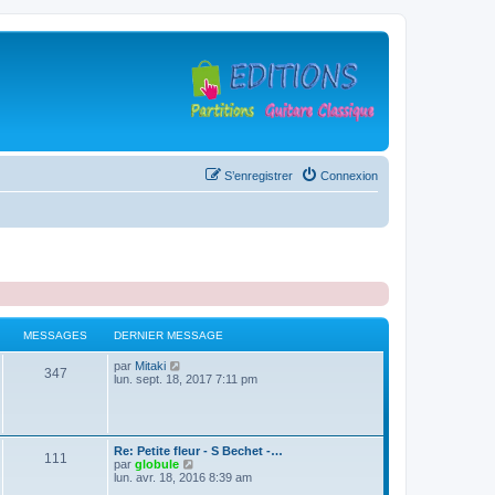
S’enregistrer
Connexion
MESSAGES
DERNIER MESSAGE
D
V
par
Mitaki
M
347
e
o
lun. sept. 18, 2017 7:11 pm
r
i
e
n
r
i
l
s
e
e
r
d
D
Re: Petite fleur - S Bechet -…
M
111
s
m
e
e
V
par
globule
e
r
r
o
lun. avr. 18, 2016 8:39 am
s
n
e
a
n
i