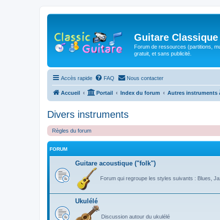
Guitare Classique
Forum de ressources (partitions, mu
gratuit, et sans publicité.
Accès rapide
FAQ
Nous contacter
Accueil
Portail
Index du forum
Autres instruments 
Divers instruments
Règles du forum
FORUM
Guitare acoustique ("folk")
Forum qui regroupe les styles suivants : Blues, Jaz
Ukulélé
Discussion autour du ukulélé