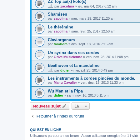
ZZ Top au(x) koto(s)
par
zacolma
»
jeu. mai 04, 2017 6:12 am
Shamisen
par
zacolma
»
mer. mars 29, 2017 11:20 am
Le thérémine
par
zacolma
»
sam. févr. 25, 2017 12:50 am
Claviorganum
par
tambora
»
dim. sept. 18, 2016 7:15 am
Un syrinx dans ses cordes
par
Grive Musicienne
»
ven. nov. 28, 2014 11:08 pm
Beethoven et la mandoline
par
didier
»
mer. juil. 23, 2014 6:49 pm
Les instruments à cordes pincées du monde.
par
Manu Cavalier
»
ven. déc. 13, 2013 11:33 pm
Wu Man et la Pipa
par
didier
»
sam. nov. 16, 2013 5:11 pm
Nouveau sujet
Retourner à l’index du forum
QUI EST EN LIGNE
Utilisateurs parcourant ce forum : Aucun utilisateur enregistré et 1 invité