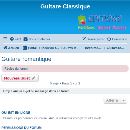
Guitare Classique
FAQ
Nous contacter
S’enregistrer
Connexion
Accueil
Portail
Index du forum
Autres instruments à cordes pincées, ou styles
Instruments anciens
Guitare romantique
Guitare romantique
Règles du forum
Nouveau sujet
0 sujet • Page
1
sur
1
Il n’y a aucun sujet ou message dans ce forum.
Aller à
QUI EST EN LIGNE
Utilisateurs parcourant ce forum : Aucun utilisateur enregistré et 1 invité
PERMISSIONS DU FORUM