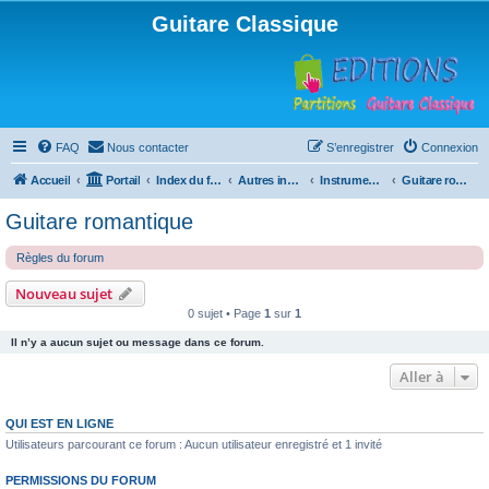
Guitare Classique
FAQ
Nous contacter
S’enregistrer
Connexion
Accueil
Portail
Index du forum
Autres instruments à cordes pincées, ou styles
Instruments anciens
Guitare romantique
Guitare romantique
Règles du forum
Nouveau sujet
0 sujet • Page
1
sur
1
Il n’y a aucun sujet ou message dans ce forum.
Aller à
QUI EST EN LIGNE
Utilisateurs parcourant ce forum : Aucun utilisateur enregistré et 1 invité
PERMISSIONS DU FORUM