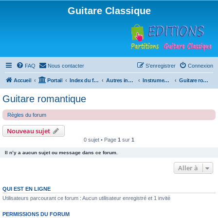
Guitare Classique
FAQ
Nous contacter
S’enregistrer
Connexion
Accueil
Portail
Index du forum
Autres instruments à cordes pincées, ou styles
Instruments anciens
Guitare romantique
Guitare romantique
Règles du forum
Nouveau sujet
0 sujet • Page
1
sur
1
Il n’y a aucun sujet ou message dans ce forum.
Aller à
QUI EST EN LIGNE
Utilisateurs parcourant ce forum : Aucun utilisateur enregistré et 1 invité
PERMISSIONS DU FORUM