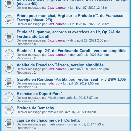
(niveau 4/5)
Dernier message par
Jazz cancan
«
lun. févr. 07, 2022 12:43 pm
Prière pour mon chat, Argt sur le Prélude n°1 de Francisco
Tarrega (niveau 2/3)
Dernier message par
Jazz cancan
«
lun. févr. 07, 2022 12:08 am
Étude n°1, gamme, accords et exercices en Ut, Op.241 de
Ferdinando Carulli
Dernier message par
Jazz cancan
«
dim. août 22, 2021 2:36 pm
Réponses :
8
Étude n° 1, op. 241 de Ferdinando Carulli, version simplifiée
Dernier message par
Jazz cancan
«
mer. août 18, 2021 5:34 pm
Réponses :
2
Adélita de Francisco Tárrega, version simplifiée
Dernier message par
Jazz cancan
«
mer. août 18, 2021 5:23 pm
Réponses :
2
Gavotte en Rondeau -Partita pour violon seul nº 3 BWV 1006
Dernier message par
rolanbo
«
lun. juil. 15, 2019 9:50 am
Réponses :
11
Exercice de Duport Part 1
Dernier message par
Mitaki
«
ven. août 31, 2018 7:07 am
Réponses :
1
Prélude de Demachy
Dernier message par
Mitaki
«
lun. avr. 16, 2018 1:30 pm
caprice de chaconne de F Corbetta
Dernier message par
martingouin
«
dim. janv. 01, 2017 4:23 am
Réponses :
3