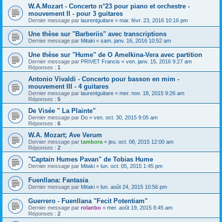
W.A.Mozart - Concerto n°23 pour piano et orchestre -
mouvement II - pour 3 guitares
Dernier message par
laurentguitare
«
mar. févr. 23, 2016 10:16 pm
Une thèse sur "Barberiis" avec transcriptions
Dernier message par
Mitaki
«
sam. janv. 16, 2016 10:52 am
Une thèse sur "Hume" de O Amelkina-Vera avec partition
Dernier message par
PRIVET Francis
«
ven. janv. 15, 2016 9:27 am
Réponses :
1
Antonio Vivaldi - Concerto pour basson en mim -
mouvement III - 4 guitares
Dernier message par
laurentguitare
«
mer. nov. 18, 2015 9:26 am
Réponses :
5
De Visée " La Plainte"
Dernier message par
Do
«
ven. oct. 30, 2015 9:05 am
Réponses :
6
W.A. Mozart; Ave Verum
Dernier message par
tambora
«
jeu. oct. 08, 2015 12:00 am
Réponses :
2
"Captain Humes Pavan" de Tobias Hume
Dernier message par
Mitaki
«
lun. oct. 05, 2015 1:45 pm
Fuenllana: Fantasia
Dernier message par
Mitaki
«
lun. août 24, 2015 10:56 pm
Guerrero - Fuenllana "Fecit Potentiam"
Dernier message par
rolanbo
«
mer. août 19, 2015 8:45 am
Réponses :
2