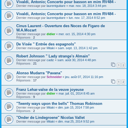
Vivaldi, Antonio; Concerto pour basson en mim RV484 -
Dernier message par
laurentguitare
«
mar. nov. 18, 2014 3:44 pm
Vivaldi, Antonio; Concerto pour basson en mim RV484 -
Dernier message par
laurentguitare
«
lun. nov. 17, 2014 8:52 pm
Cinus Laurent - Ouverture des Noces de Figaro de
W.A.Mozart
Dernier message par
didier
«
mer. oct. 15, 2014 4:30 pm
Réponses :
2
De Visée " Entrée des espagnols"
Dernier message par
Mitaki
«
sam. sept. 13, 2014 1:42 pm
Robert Johnson " Lady strange's Almain"
Dernier message par
cadiz
«
sam. août 30, 2014 4:48 pm
Réponses :
21
1
2
Alonso Mudarra "Pavana"
Dernier message par
Schneider
«
jeu. août 07, 2014 11:16 pm
Réponses :
17
1
2
Franz Lehar-valse de la veuve joyeuse
Dernier message par
didier
«
mar. juil. 01, 2014 8:45 am
Réponses :
9
"Twenty ways upon the bells" Thomas Robinson
Dernier message par
Mitaki
«
dim. juin 15, 2014 7:58 pm
Réponses :
2
"Onder de Lindegroene" Nicolas Vallet
Dernier message par
Mitaki
«
dim. mai 25, 2014 9:52 pm