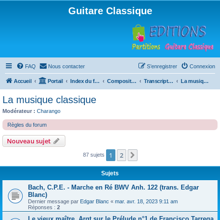
Guitare Classique
FAQ
Nous contacter
S’enregistrer
Connexion
Accueil
Portail
Index du forum
Compositions
Transcriptions et arrangements
La musique classique
La musique classique
Modérateur :
Charango
Règles du forum
Nouveau sujet
1
2
Suivante
87 sujets
Sujets
Bach, C.P.E. - Marche en Ré BWV Anh. 122 (trans. Edgar
Blanc)
Dernier message par
Edgar Blanc
«
mar. avr. 18, 2023 9:11 am
Réponses :
2
Le vieux maître, Argt sur le Prélude n°1 de Francisco Tarrega