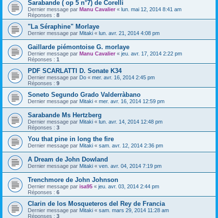
Sarabande ( op 5 n°7) de Corelli
Dernier message par
Manu Cavalier
«
lun. mai 12, 2014 8:41 am
Réponses :
8
"La Séraphine" Morlaye
Dernier message par
Mitaki
«
lun. avr. 21, 2014 4:08 pm
Gaillarde piémontoise G. morlaye
Dernier message par
Manu Cavalier
«
jeu. avr. 17, 2014 2:22 pm
Réponses :
1
PDF SCARLATTI D. Sonate K34
Dernier message par
Do
«
mer. avr. 16, 2014 2:45 pm
Réponses :
9
Soneto Segundo Grado Valderràbano
Dernier message par
Mitaki
«
mer. avr. 16, 2014 12:59 pm
Sarabande Ms Hertzberg
Dernier message par
Mitaki
«
lun. avr. 14, 2014 12:48 pm
Réponses :
3
You that pine in long the fire
Dernier message par
Mitaki
«
sam. avr. 12, 2014 2:36 pm
A Dream de John Dowland
Dernier message par
Mitaki
«
ven. avr. 04, 2014 7:19 pm
Trenchmore de John Johnson
Dernier message par
isa95
«
jeu. avr. 03, 2014 2:44 pm
Réponses :
6
Clarin de los Mosqueteros del Rey de Francia
Dernier message par
Mitaki
«
sam. mars 29, 2014 11:28 am
Réponses :
3