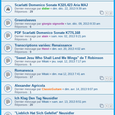
Scarlatti Domenico Sonate K32/L423 Aria MAJ
Dernier message par
didier
«
dim. déc. 22, 2013 9:39 am
Réponses :
29
1
2
Greensleeves
Dernier message par
giorgio signorile
«
lun. déc. 09, 2013 8:33 am
Réponses :
6
PDF Scarlatti Domenico Sonate K77/L168
Dernier message par
alain
«
sam. nov. 02, 2013 9:21 pm
Réponses :
3
Transcriptions variées: Renaissance
Dernier message par
Henri
«
dim. oct. 20, 2013 4:02 am
Réponses :
9
"Sweet Jesu Who Shall Lend Me Wings" de T Robinson
Dernier message par
Mitaki
«
jeu. sept. 12, 2013 7:17 pm
Réponses :
5
Romanesca
Dernier message par
Mitaki
«
dim. mai 12, 2013 7:41 am
Réponses :
17
1
2
Alexander Agricola
Dernier message par
ClassicGuitare
«
dim. avr. 14, 2013 9:07 pm
Réponses :
1
Ich Klag Den Tag Neusidler
Dernier message par
Mitaki
«
sam. avr. 13, 2013 8:51 pm
Réponses :
20
1
2
"Lieblich Hat Sich Gefellet" Neusidler