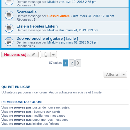
Dernier message par
Mitaki
«
ven. avr. 12, 2013 2:55 pm
Réponses :
4
Scaramella
Dernier message par
ClassicGuitare
«
dim. mars 31, 2013 12:10 pm
Réponses :
5
Elslein liebstes Elslein
Dernier message par
Mitaki
«
dim. mars 24, 2013 8:33 pm
Duo violoncelle et guitare ( facile )
Dernier message par
Mitaki
«
ven. mars 01, 2013 5:09 pm
Réponses :
7
Nouveau sujet
1
2
Suivante
87 sujets
Aller à
QUI EST EN LIGNE
Utilisateurs parcourant ce forum : Aucun utilisateur enregistré et 1 invité
PERMISSIONS DU FORUM
Vous
ne pouvez pas
poster de nouveaux sujets
Vous
ne pouvez pas
répondre aux sujets
Vous
ne pouvez pas
modifier vos messages
Vous
ne pouvez pas
supprimer vos messages
Vous
ne pouvez pas
joindre des fichiers