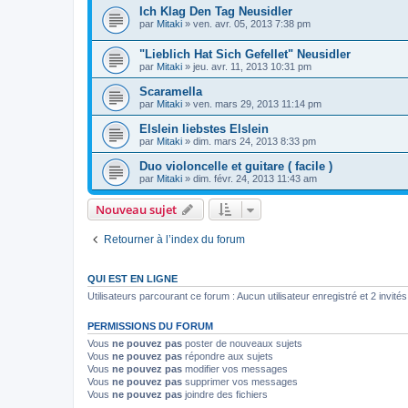
Ich Klag Den Tag Neusidler
par
Mitaki
»
ven. avr. 05, 2013 7:38 pm
"Lieblich Hat Sich Gefellet" Neusidler
par
Mitaki
»
jeu. avr. 11, 2013 10:31 pm
Scaramella
par
Mitaki
»
ven. mars 29, 2013 11:14 pm
Elslein liebstes Elslein
par
Mitaki
»
dim. mars 24, 2013 8:33 pm
Duo violoncelle et guitare ( facile )
par
Mitaki
»
dim. févr. 24, 2013 11:43 am
Nouveau sujet
Retourner à l’index du forum
QUI EST EN LIGNE
Utilisateurs parcourant ce forum : Aucun utilisateur enregistré et 2 invités
PERMISSIONS DU FORUM
Vous
ne pouvez pas
poster de nouveaux sujets
Vous
ne pouvez pas
répondre aux sujets
Vous
ne pouvez pas
modifier vos messages
Vous
ne pouvez pas
supprimer vos messages
Vous
ne pouvez pas
joindre des fichiers