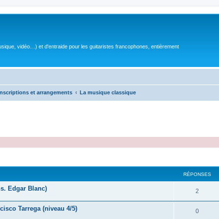
sique, vidéo…) et d'entraide pour les guitaristes francophones, entièrement
nscriptions et arrangements
La musique classique
RÉPONSES
s. Edgar Blanc)
R
2
é
cisco Tarrega (niveau 4/5)
R
0
p