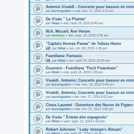
Antonio Vivaldi - Concerto pour basson en mim 
par
laurentguitare
»
mar. nov. 17, 2015 3:11 pm
De Visée " La Plainte"
par
Mitaki
»
mer. août 19, 2015 8:45 am
W.A. Mozart; Ave Verum
par
tambora
»
dim. sept. 20, 2015 8:35 am
"Captain Humes Pavan" de Tobias Hume
par
Mitaki
»
lun. oct. 05, 2015 1:45 pm
Fuenllana: Fantasia
par
Mitaki
»
lun. août 24, 2015 10:56 pm
Guerrero - Fuenllana "Fecit Potentiam"
par
Mitaki
»
mar. août 18, 2015 1:20 pm
Vivaldi, Antonio; Concerto pour basson en mi
par
laurentguitare
»
mar. nov. 18, 2014 3:44 pm
Vivaldi, Antonio; Concerto pour basson en mi
par
laurentguitare
»
lun. nov. 17, 2014 8:52 pm
Cinus Laurent - Ouverture des Noces de Figaro
par
laurentguitare
»
mer. oct. 15, 2014 3:00 pm
De Visée " Entrée des espagnols"
par
Mitaki
»
sam. sept. 13, 2014 1:42 pm
Robert Johnson " Lady strange's Almain"
par
Mitaki
»
mar. août 26, 2014 1:20 pm