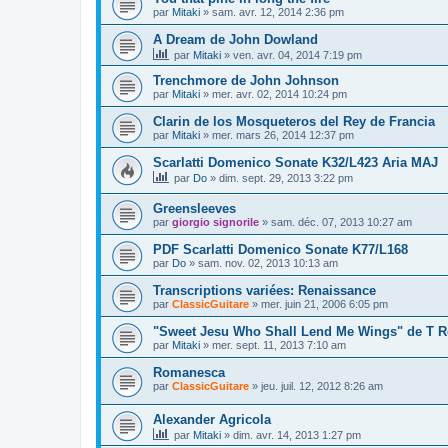
par
Mitaki
»
sam. avr. 12, 2014 2:36 pm
A Dream de John Dowland
par
Mitaki
»
ven. avr. 04, 2014 7:19 pm
Trenchmore de John Johnson
par
Mitaki
»
mer. avr. 02, 2014 10:24 pm
Clarin de los Mosqueteros del Rey de Francia
par
Mitaki
»
mer. mars 26, 2014 12:37 pm
Scarlatti Domenico Sonate K32/L423 Aria MAJ
par
Do
»
dim. sept. 29, 2013 3:22 pm
Greensleeves
par
giorgio signorile
»
sam. déc. 07, 2013 10:27 am
PDF Scarlatti Domenico Sonate K77/L168
par
Do
»
sam. nov. 02, 2013 10:13 am
Transcriptions variées: Renaissance
par
ClassicGuitare
»
mer. juin 21, 2006 6:05 pm
"Sweet Jesu Who Shall Lend Me Wings" de T 
par
Mitaki
»
mer. sept. 11, 2013 7:10 am
Romanesca
par
ClassicGuitare
»
jeu. juil. 12, 2012 8:26 am
Alexander Agricola
par
Mitaki
»
dim. avr. 14, 2013 1:27 pm