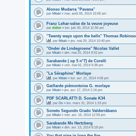
Alonso Mudarra "Pavana"
par
Mitaki
»
mar. août 05, 2014 10:06 am
Franz Lehar-valse de la veuve joyeuse
par
didier
»
lun. juin 30, 2014 11:56 am
"Twenty ways upon the bells" Thomas Robinso
par
Mitaki
»
jeu. mai 29, 2014 10:40 pm
"Onder de Lindegroene" Nicolas Vallet
par
Mitaki
»
dim. mai 25, 2014 9:52 pm
Sarabande ( op 5 n°7) de Corelli
par
Mitaki
»
ven. mai 02, 2014 9:38 pm
"La Séraphine" Morlaye
par
Mitaki
»
lun. avr. 21, 2014 4:08 pm
Gaillarde piémontoise G. morlaye
par
Mitaki
»
jeu. avr. 17, 2014 2:16 pm
PDF SCARLATTI D. Sonate K34
par
Do
»
lun. mars 31, 2014 1:33 pm
Soneto Segundo Grado Valderràbano
par
Mitaki
»
mer. avr. 16, 2014 12:59 pm
Sarabande Ms Hertzberg
par
Mitaki
»
dim. avr. 13, 2014 8:18 pm
You that pine in long the fire