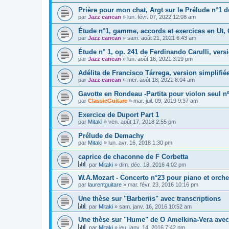
Prière pour mon chat, Argt sur le Prélude n°1 d
par
Jazz cancan
»
lun. févr. 07, 2022 12:08 am
Étude n°1, gamme, accords et exercices en Ut, 
par
Jazz cancan
»
sam. août 21, 2021 6:43 am
Étude n° 1, op. 241 de Ferdinando Carulli, vers
par
Jazz cancan
»
lun. août 16, 2021 3:19 pm
Adélita de Francisco Tárrega, version simplifié
par
Jazz cancan
»
mer. août 18, 2021 8:04 am
Gavotte en Rondeau -Partita pour violon seul 
par
ClassicGuitare
»
mar. juil. 09, 2019 9:37 am
Exercice de Duport Part 1
par
Mitaki
»
ven. août 17, 2018 2:55 pm
Prélude de Demachy
par
Mitaki
»
lun. avr. 16, 2018 1:30 pm
caprice de chaconne de F Corbetta
par
Mitaki
»
dim. déc. 18, 2016 4:02 pm
W.A.Mozart - Concerto n°23 pour piano et orche
par
laurentguitare
»
mar. févr. 23, 2016 10:16 pm
Une thèse sur "Barberiis" avec transcriptions
par
Mitaki
»
sam. janv. 16, 2016 10:52 am
Une thèse sur "Hume" de O Amelkina-Vera avec 
par
Mitaki
»
jeu. janv. 14, 2016 7:42 pm