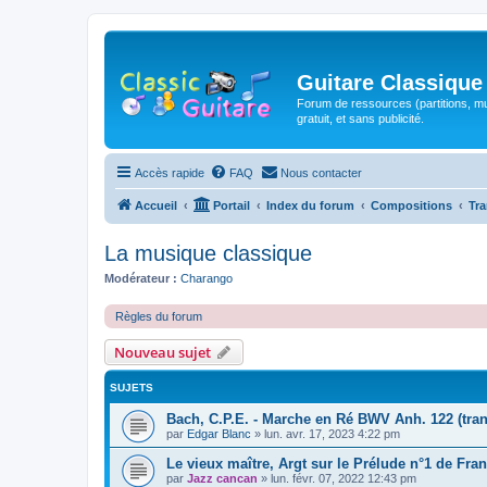
Guitare Classique
Forum de ressources (partitions, mu
gratuit, et sans publicité.
Accès rapide
FAQ
Nous contacter
Accueil
Portail
Index du forum
Compositions
Tra
La musique classique
Modérateur :
Charango
Règles du forum
Nouveau sujet
SUJETS
Bach, C.P.E. - Marche en Ré BWV Anh. 122 (tran
par
Edgar Blanc
»
lun. avr. 17, 2023 4:22 pm
Le vieux maître, Argt sur le Prélude n°1 de Fran
par
Jazz cancan
»
lun. févr. 07, 2022 12:43 pm