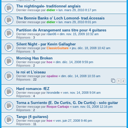
The nightingale- traditionnel anglais
Dernier message par
didier
«
lun. mars 29, 2010 8:17 pm
The Bonnie Banks o' Loch Lomond- trad.écossais
Dernier message par
didier
«
lun. mars 29, 2010 8:01 pm
Partition de Arrangement sans titre pour 4 guitares
Dernier message par
rdan06
«
dim. nov. 15, 2009 10:32 am
Réponses :
3
Silent Night - par Kevin Gallagher
Dernier message par
ClassicGuitare
«
jeu. déc. 18, 2008 10:42 am
Réponses :
5
Morning Has Broken
Dernier message par
hoe
«
dim. déc. 14, 2008 9:59 pm
Réponses :
2
le roi et L'oiseau
Dernier message par
opaline
«
dim. déc. 14, 2008 10:33 am
Réponses :
22
1
2
Hard romance- fEZ
Dernier message par
hirondelle
«
ven. nov. 14, 2008 9:04 am
Réponses :
4
Torna a Surriento (E. De Curtis, G. De Curtis) - solo guitar
Dernier message par
Roque Carbajo
«
sam. nov. 01, 2008 12:16 pm
Réponses :
2
Tango (4 guitares)
Dernier message par
hoe
«
ven. juin 27, 2008 9:46 pm
Réponses :
11