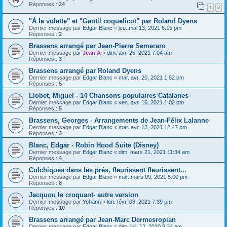
Réponses :
24
1
2
"À la volette" et "Gentil coquelicot" par Roland Dyens
Dernier message par
Edgar Blanc
«
jeu. mai 13, 2021 6:15 pm
Réponses :
2
Brassens arrangé par Jean-Pierre Semeraro
Dernier message par
Jean A
«
dim. avr. 25, 2021 7:04 am
Réponses :
3
Brassens arrangé par Roland Dyens
Dernier message par
Edgar Blanc
«
mar. avr. 20, 2021 1:52 pm
Réponses :
5
Llobet, Miguel - 14 Chansons populaires Catalanes
Dernier message par
Edgar Blanc
«
ven. avr. 16, 2021 1:02 pm
Réponses :
5
Brassens, Georges - Arrangements de Jean-Félix Lalanne
Dernier message par
Edgar Blanc
«
mar. avr. 13, 2021 12:47 pm
Réponses :
3
Blanc, Edgar - Robin Hood Suite (Disney)
Dernier message par
Edgar Blanc
«
dim. mars 21, 2021 11:34 am
Réponses :
4
Colchiques dans les prés, fleurissent fleurissent...
Dernier message par
Edgar Blanc
«
mar. mars 09, 2021 5:00 pm
Réponses :
8
Jacquou le croquant- autre version
Dernier message par
Yohann
«
lun. févr. 08, 2021 7:39 pm
Réponses :
10
Brassens arrangé par Jean-Marc Dermesropian
Dernier message par
Edgar Blanc
«
dim. juil. 12, 2020 9:34 am