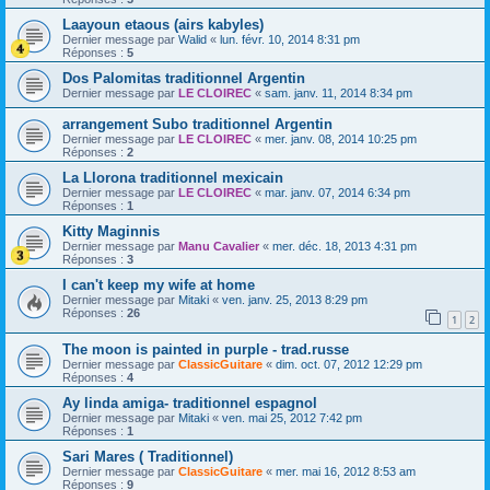
Laayoun etaous (airs kabyles)
Dernier message par
Walid
«
lun. févr. 10, 2014 8:31 pm
Réponses :
5
Dos Palomitas traditionnel Argentin
Dernier message par
LE CLOIREC
«
sam. janv. 11, 2014 8:34 pm
arrangement Subo traditionnel Argentin
Dernier message par
LE CLOIREC
«
mer. janv. 08, 2014 10:25 pm
Réponses :
2
La Llorona traditionnel mexicain
Dernier message par
LE CLOIREC
«
mar. janv. 07, 2014 6:34 pm
Réponses :
1
Kitty Maginnis
Dernier message par
Manu Cavalier
«
mer. déc. 18, 2013 4:31 pm
Réponses :
3
I can't keep my wife at home
Dernier message par
Mitaki
«
ven. janv. 25, 2013 8:29 pm
Réponses :
26
1
2
The moon is painted in purple - trad.russe
Dernier message par
ClassicGuitare
«
dim. oct. 07, 2012 12:29 pm
Réponses :
4
Ay linda amiga- traditionnel espagnol
Dernier message par
Mitaki
«
ven. mai 25, 2012 7:42 pm
Réponses :
1
Sari Mares ( Traditionnel)
Dernier message par
ClassicGuitare
«
mer. mai 16, 2012 8:53 am
Réponses :
9