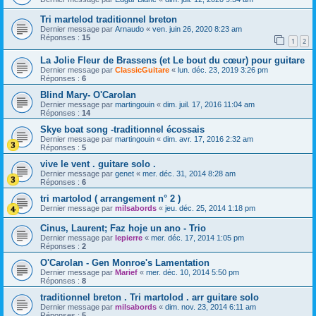
Tri martelod traditionnel breton
Dernier message par
Arnaudo
«
ven. juin 26, 2020 8:23 am
Réponses :
15
1
2
La Jolie Fleur de Brassens (et Le bout du cœur) pour guitare
Dernier message par
ClassicGuitare
«
lun. déc. 23, 2019 3:26 pm
Réponses :
6
Blind Mary- O'Carolan
Dernier message par
martingouin
«
dim. juil. 17, 2016 11:04 am
Réponses :
14
Skye boat song -traditionnel écossais
Dernier message par
martingouin
«
dim. avr. 17, 2016 2:32 am
Réponses :
5
vive le vent . guitare solo .
Dernier message par
genet
«
mer. déc. 31, 2014 8:28 am
Réponses :
6
tri martolod ( arrangement n° 2 )
Dernier message par
milsabords
«
jeu. déc. 25, 2014 1:18 pm
Cinus, Laurent; Faz hoje un ano - Trio
Dernier message par
lepierre
«
mer. déc. 17, 2014 1:05 pm
Réponses :
2
O'Carolan - Gen Monroe's Lamentation
Dernier message par
Marief
«
mer. déc. 10, 2014 5:50 pm
Réponses :
8
traditionnel breton . Tri martolod . arr guitare solo
Dernier message par
milsabords
«
dim. nov. 23, 2014 6:11 am
Réponses :
5