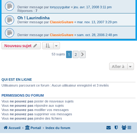
Dernier message par
tonyyyyguitar
«
jeu. avr. 17, 2008 3:11 pm
Réponses :
7
Oh ! Laurindinha
Dernier message par
ClassicGuitare
«
mar. nov. 13, 2007 3:29 pm
Dernier message par
ClassicGuitare
«
sam. oct. 28, 2006 2:48 pm
Nouveau sujet
1
2
Suivante
53 sujets
Aller à
QUI EST EN LIGNE
Utilisateurs parcourant ce forum : Aucun utilisateur enregistré et 3 invités
PERMISSIONS DU FORUM
Vous
ne pouvez pas
poster de nouveaux sujets
Vous
ne pouvez pas
répondre aux sujets
Vous
ne pouvez pas
modifier vos messages
Vous
ne pouvez pas
supprimer vos messages
Vous
ne pouvez pas
joindre des fichiers
Accueil
Portail
Index du forum