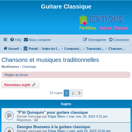
Guitare Classique
FAQ
Nous contacter
S’enregistrer
Connexion
Accueil
Portail
Index du forum
Compositions
Transcriptions et arrangements
Chansons et musiques traditionnelles
Chansons et musiques traditionnelles
Modérateur :
Charango
Règles du forum
Nouveau sujet
1
2
Suivante
53 sujets
Sujets
"P'tit Quinquin" pour guitare classique
Dernier message par
Edgar Blanc
«
mar. nov. 26, 2024 4:22 pm
Réponses :
12
Georges Brassens à la guitare classique
Dernier message par
Edgar Blanc
«
sam. août 26, 2023 10:00 am