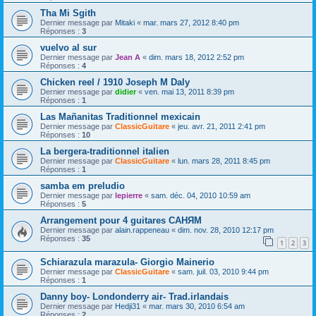
Tha Mi Sgith
Dernier message par
Mitaki
«
mar. mars 27, 2012 8:40 pm
Réponses :
3
vuelvo al sur
Dernier message par
Jean A
«
dim. mars 18, 2012 2:52 pm
Réponses :
4
Chicken reel / 1910 Joseph M Daly
Dernier message par
didier
«
ven. mai 13, 2011 8:39 pm
Réponses :
1
Las Mañanitas Traditionnel mexicain
Dernier message par
ClassicGuitare
«
jeu. avr. 21, 2011 2:41 pm
Réponses :
10
La bergera-traditionnel italien
Dernier message par
ClassicGuitare
«
lun. mars 28, 2011 8:45 pm
Réponses :
1
samba em preludio
Dernier message par
lepierre
«
sam. déc. 04, 2010 10:59 am
Réponses :
5
Arrangement pour 4 guitares САНЯМ
Dernier message par
alain.rappeneau
«
dim. nov. 28, 2010 12:17 pm
Réponses :
35
1
2
3
Schiarazula marazula- Giorgio Mainerio
Dernier message par
ClassicGuitare
«
sam. juil. 03, 2010 9:44 pm
Réponses :
1
Danny boy- Londonderry air- Trad.irlandais
Dernier message par
Hedji31
«
mar. mars 30, 2010 6:54 am
Réponses :
2