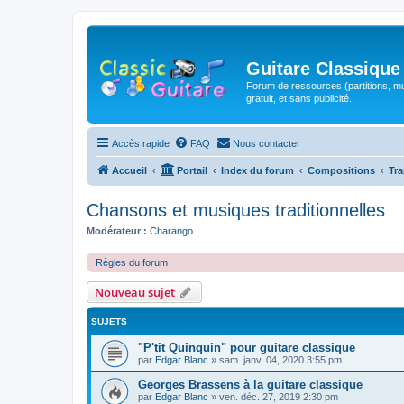
Guitare Classique
Forum de ressources (partitions, mu
gratuit, et sans publicité.
Accès rapide
FAQ
Nous contacter
Accueil
Portail
Index du forum
Compositions
Tra
Chansons et musiques traditionnelles
Modérateur :
Charango
Règles du forum
Nouveau sujet
SUJETS
"P'tit Quinquin" pour guitare classique
par
Edgar Blanc
»
sam. janv. 04, 2020 3:55 pm
Georges Brassens à la guitare classique
par
Edgar Blanc
»
ven. déc. 27, 2019 2:30 pm