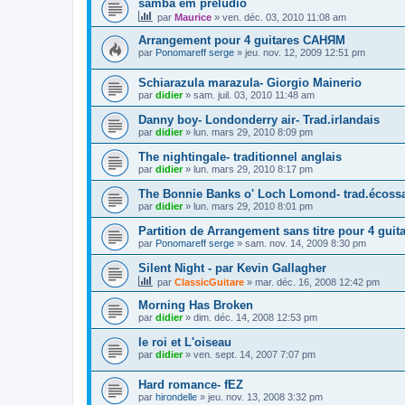
samba em preludio
par
Maurice
»
ven. déc. 03, 2010 11:08 am
Arrangement pour 4 guitares САНЯМ
par
Ponomareff serge
»
jeu. nov. 12, 2009 12:51 pm
Schiarazula marazula- Giorgio Mainerio
par
didier
»
sam. juil. 03, 2010 11:48 am
Danny boy- Londonderry air- Trad.irlandais
par
didier
»
lun. mars 29, 2010 8:09 pm
The nightingale- traditionnel anglais
par
didier
»
lun. mars 29, 2010 8:17 pm
The Bonnie Banks o' Loch Lomond- trad.écoss
par
didier
»
lun. mars 29, 2010 8:01 pm
Partition de Arrangement sans titre pour 4 guit
par
Ponomareff serge
»
sam. nov. 14, 2009 8:30 pm
Silent Night - par Kevin Gallagher
par
ClassicGuitare
»
mar. déc. 16, 2008 12:42 pm
Morning Has Broken
par
didier
»
dim. déc. 14, 2008 12:53 pm
le roi et L'oiseau
par
didier
»
ven. sept. 14, 2007 7:07 pm
Hard romance- fEZ
par
hirondelle
»
jeu. nov. 13, 2008 3:32 pm