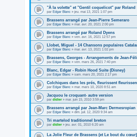
"À la volette" et "Gentil coquelicot" par Rolan
par
Edgar Blanc
»
jeu. mai 13, 2021 1:07 pm
Brassens arrangé par Jean-Pierre Semeraro
par
Edgar Blanc
»
mar. avr. 20, 2021 2:00 pm
Brassens arrangé par Roland Dyens
par
Edgar Blanc
»
ven. avr. 16, 2021 12:57 pm
Llobet, Miguel - 14 Chansons populaires Catal
par
Edgar Blanc
»
mar. avr. 13, 2021 1:02 pm
Brassens, Georges - Arrangements de Jean-Fél
par
Edgar Blanc
»
ven. mars 26, 2021 7:40 pm
Blanc, Edgar - Robin Hood Suite (Disney)
par
Edgar Blanc
»
sam. mars 20, 2021 2:17 pm
Colchiques dans les prés, fleurissent fleurissent
par
Edgar Blanc
»
mar. mars 10, 2020 8:51 am
Jacquou le croquant- autre version
par
didier
»
mar. juin 15, 2010 3:59 pm
Brassens arrangé par Jean-Marc Dermesropian
par
Edgar Blanc
»
dim. juil. 12, 2020 9:34 am
Tri martelod traditionnel breton
par
didier
»
jeu. avr. 01, 2010 6:20 am
La Jolie Fleur de Brassens (et Le bout du cœur)