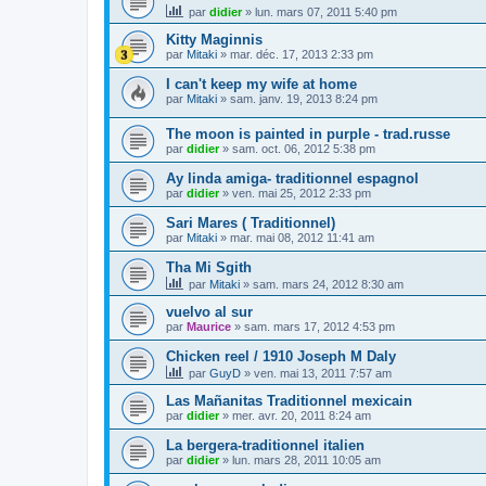
par
didier
»
lun. mars 07, 2011 5:40 pm
Kitty Maginnis
par
Mitaki
»
mar. déc. 17, 2013 2:33 pm
I can't keep my wife at home
par
Mitaki
»
sam. janv. 19, 2013 8:24 pm
The moon is painted in purple - trad.russe
par
didier
»
sam. oct. 06, 2012 5:38 pm
Ay linda amiga- traditionnel espagnol
par
didier
»
ven. mai 25, 2012 2:33 pm
Sari Mares ( Traditionnel)
par
Mitaki
»
mar. mai 08, 2012 11:41 am
Tha Mi Sgith
par
Mitaki
»
sam. mars 24, 2012 8:30 am
vuelvo al sur
par
Maurice
»
sam. mars 17, 2012 4:53 pm
Chicken reel / 1910 Joseph M Daly
par
GuyD
»
ven. mai 13, 2011 7:57 am
Las Mañanitas Traditionnel mexicain
par
didier
»
mer. avr. 20, 2011 8:24 am
La bergera-traditionnel italien
par
didier
»
lun. mars 28, 2011 10:05 am