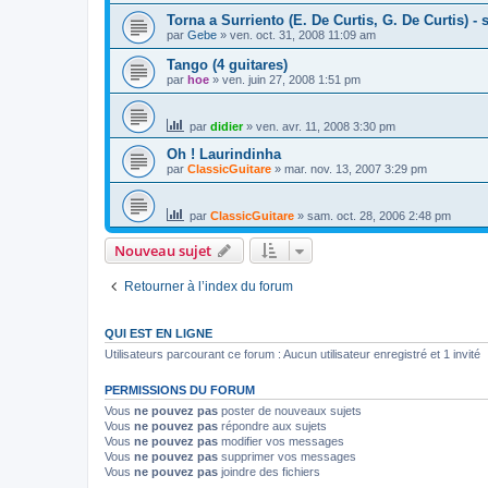
Torna a Surriento (E. De Curtis, G. De Curtis) - 
par
Gebe
»
ven. oct. 31, 2008 11:09 am
Tango (4 guitares)
par
hoe
»
ven. juin 27, 2008 1:51 pm
par
didier
»
ven. avr. 11, 2008 3:30 pm
Oh ! Laurindinha
par
ClassicGuitare
»
mar. nov. 13, 2007 3:29 pm
par
ClassicGuitare
»
sam. oct. 28, 2006 2:48 pm
Nouveau sujet
Retourner à l’index du forum
QUI EST EN LIGNE
Utilisateurs parcourant ce forum : Aucun utilisateur enregistré et 1 invité
PERMISSIONS DU FORUM
Vous
ne pouvez pas
poster de nouveaux sujets
Vous
ne pouvez pas
répondre aux sujets
Vous
ne pouvez pas
modifier vos messages
Vous
ne pouvez pas
supprimer vos messages
Vous
ne pouvez pas
joindre des fichiers