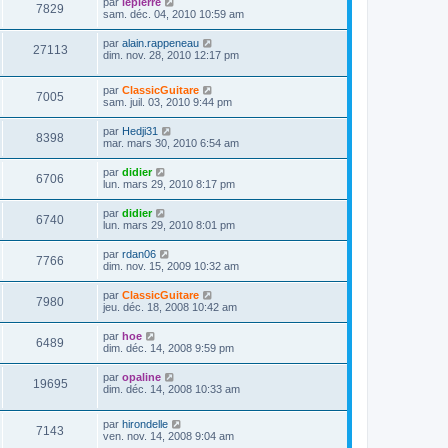
D
par
lepierre
s
m
V
7829
i
a
e
sam. déc. 04, 2010 10:59 am
e
e
e
g
r
s
r
u
e
n
s
D
par
alain.rappeneau
s
m
V
27113
i
a
e
dim. nov. 28, 2010 12:17 pm
e
e
e
g
r
s
r
u
e
n
s
s
m
D
par
ClassicGuitare
i
a
V
7005
e
e
e
sam. juil. 03, 2010 9:44 pm
e
g
s
r
r
e
u
s
n
s
m
D
par
Hedji31
a
V
8398
i
e
e
mar. mars 30, 2010 6:54 am
g
e
e
s
r
e
r
u
s
n
D
par
didier
s
m
a
V
6706
i
e
lun. mars 29, 2010 8:17 pm
e
g
e
e
r
s
e
r
u
n
s
D
par
didier
s
m
V
6740
i
a
e
lun. mars 29, 2010 8:01 pm
e
e
e
g
r
s
r
u
e
n
s
D
par
rdan06
s
m
V
7766
i
a
e
dim. nov. 15, 2009 10:32 am
e
e
e
g
r
s
r
u
e
n
s
D
par
ClassicGuitare
s
m
V
7980
i
a
e
jeu. déc. 18, 2008 10:42 am
e
e
e
g
r
s
r
u
e
n
s
D
par
hoe
s
m
V
6489
i
a
e
dim. déc. 14, 2008 9:59 pm
e
e
e
g
r
s
r
u
e
n
s
D
par
opaline
s
m
V
19695
i
a
e
dim. déc. 14, 2008 10:33 am
e
e
e
g
r
s
r
u
e
n
s
s
m
D
par
hirondelle
i
a
V
7143
e
e
e
ven. nov. 14, 2008 9:04 am
e
g
s
r