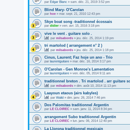
par
Edgar Blanc
»
sam. déc. 21, 2019 3:52 pm
Blind Mary- O'Carolan
par
hoe
»
mar. sept. 21, 2010 12:43 pm
Skye boat song -traditionnel écossais
par
didier
»
ven. avr. 15, 2016 3:18 pm
vive le vent . guitare solo .
par
milsabords
»
jeu. déc. 25, 2014 1:19 pm
tri martolod ( arrangement n° 2 )
par
milsabords
»
jeu. déc. 25, 2014 1:18 pm
Cinus, Laurent; Faz hoje un ano - Trio
par
laurentguitare
»
mar. déc. 16, 2014 3:17 pm
O'Carolan - Gen Monroe's Lamentation
par
laurentguitare
»
ven. déc. 05, 2014 9:11 am
traditionnel breton . Tri martolod . arr guitare s
par
milsabords
»
dim. août 10, 2014 11:13 pm
Laayoun etaous (airs kabyles)
par
Walid
»
dim. janv. 26, 2014 7:46 pm
Dos Palomitas traditionnel Argentin
par
LE CLOIREC
»
sam. janv. 11, 2014 8:34 pm
arrangement Subo traditionnel Argentin
par
LE CLOIREC
»
lun. janv. 06, 2014 12:40 pm
La Llorona traditionnel mexicain