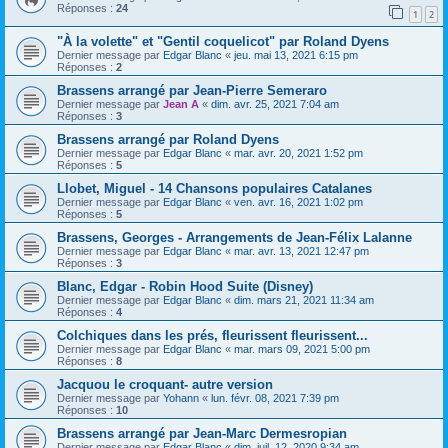
Réponses :
24
1
2
"À la volette" et "Gentil coquelicot" par Roland Dyens
Dernier message par
Edgar Blanc
«
jeu. mai 13, 2021 6:15 pm
Réponses :
2
Brassens arrangé par Jean-Pierre Semeraro
Dernier message par
Jean A
«
dim. avr. 25, 2021 7:04 am
Réponses :
3
Brassens arrangé par Roland Dyens
Dernier message par
Edgar Blanc
«
mar. avr. 20, 2021 1:52 pm
Réponses :
5
Llobet, Miguel - 14 Chansons populaires Catalanes
Dernier message par
Edgar Blanc
«
ven. avr. 16, 2021 1:02 pm
Réponses :
5
Brassens, Georges - Arrangements de Jean-Félix Lalanne
Dernier message par
Edgar Blanc
«
mar. avr. 13, 2021 12:47 pm
Réponses :
3
Blanc, Edgar - Robin Hood Suite (Disney)
Dernier message par
Edgar Blanc
«
dim. mars 21, 2021 11:34 am
Réponses :
4
Colchiques dans les prés, fleurissent fleurissent...
Dernier message par
Edgar Blanc
«
mar. mars 09, 2021 5:00 pm
Réponses :
8
Jacquou le croquant- autre version
Dernier message par
Yohann
«
lun. févr. 08, 2021 7:39 pm
Réponses :
10
Brassens arrangé par Jean-Marc Dermesropian
Dernier message par
Edgar Blanc
«
dim. juil. 12, 2020 9:34 am