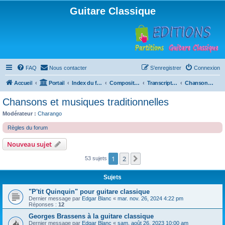
Guitare Classique
FAQ
Nous contacter
S’enregistrer
Connexion
Accueil
Portail
Index du forum
Compositions
Transcriptions et arrangements
Chansons et musiques traditionnelles
Chansons et musiques traditionnelles
Modérateur :
Charango
Règles du forum
Nouveau sujet
1
2
Suivante
53 sujets
Sujets
"P'tit Quinquin" pour guitare classique
Dernier message par
Edgar Blanc
«
mar. nov. 26, 2024 4:22 pm
Réponses :
12
Georges Brassens à la guitare classique
Dernier message par
Edgar Blanc
«
sam. août 26, 2023 10:00 am