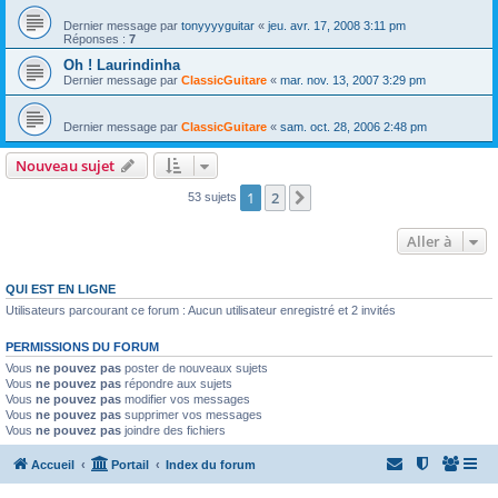
Dernier message par
tonyyyyguitar
«
jeu. avr. 17, 2008 3:11 pm
Réponses :
7
Oh ! Laurindinha
Dernier message par
ClassicGuitare
«
mar. nov. 13, 2007 3:29 pm
Dernier message par
ClassicGuitare
«
sam. oct. 28, 2006 2:48 pm
Nouveau sujet
1
2
Suivante
53 sujets
Aller à
QUI EST EN LIGNE
Utilisateurs parcourant ce forum : Aucun utilisateur enregistré et 2 invités
PERMISSIONS DU FORUM
Vous
ne pouvez pas
poster de nouveaux sujets
Vous
ne pouvez pas
répondre aux sujets
Vous
ne pouvez pas
modifier vos messages
Vous
ne pouvez pas
supprimer vos messages
Vous
ne pouvez pas
joindre des fichiers
Accueil
Portail
Index du forum