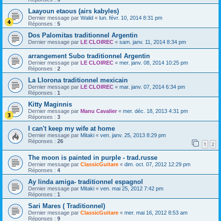
Laayoun etaous (airs kabyles)
Dernier message par
Walid
«
lun. févr. 10, 2014 8:31 pm
Réponses :
5
Dos Palomitas traditionnel Argentin
Dernier message par
LE CLOIREC
«
sam. janv. 11, 2014 8:34 pm
arrangement Subo traditionnel Argentin
Dernier message par
LE CLOIREC
«
mer. janv. 08, 2014 10:25 pm
Réponses :
2
La Llorona traditionnel mexicain
Dernier message par
LE CLOIREC
«
mar. janv. 07, 2014 6:34 pm
Réponses :
1
Kitty Maginnis
Dernier message par
Manu Cavalier
«
mer. déc. 18, 2013 4:31 pm
Réponses :
3
I can't keep my wife at home
Dernier message par
Mitaki
«
ven. janv. 25, 2013 8:29 pm
Réponses :
26
1
2
The moon is painted in purple - trad.russe
Dernier message par
ClassicGuitare
«
dim. oct. 07, 2012 12:29 pm
Réponses :
4
Ay linda amiga- traditionnel espagnol
Dernier message par
Mitaki
«
ven. mai 25, 2012 7:42 pm
Réponses :
1
Sari Mares ( Traditionnel)
Dernier message par
ClassicGuitare
«
mer. mai 16, 2012 8:53 am
Réponses :
9