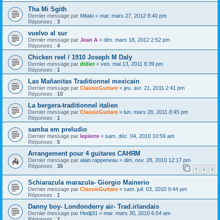
Tha Mi Sgith
Dernier message par
Mitaki
«
mar. mars 27, 2012 8:40 pm
Réponses :
3
vuelvo al sur
Dernier message par
Jean A
«
dim. mars 18, 2012 2:52 pm
Réponses :
4
Chicken reel / 1910 Joseph M Daly
Dernier message par
didier
«
ven. mai 13, 2011 8:39 pm
Réponses :
1
Las Mañanitas Traditionnel mexicain
Dernier message par
ClassicGuitare
«
jeu. avr. 21, 2011 2:41 pm
Réponses :
10
La bergera-traditionnel italien
Dernier message par
ClassicGuitare
«
lun. mars 28, 2011 8:45 pm
Réponses :
1
samba em preludio
Dernier message par
lepierre
«
sam. déc. 04, 2010 10:59 am
Réponses :
5
Arrangement pour 4 guitares САНЯМ
Dernier message par
alain.rappeneau
«
dim. nov. 28, 2010 12:17 pm
Réponses :
35
1
2
3
Schiarazula marazula- Giorgio Mainerio
Dernier message par
ClassicGuitare
«
sam. juil. 03, 2010 9:44 pm
Réponses :
1
Danny boy- Londonderry air- Trad.irlandais
Dernier message par
Hedji31
«
mar. mars 30, 2010 6:54 am
Réponses :
2