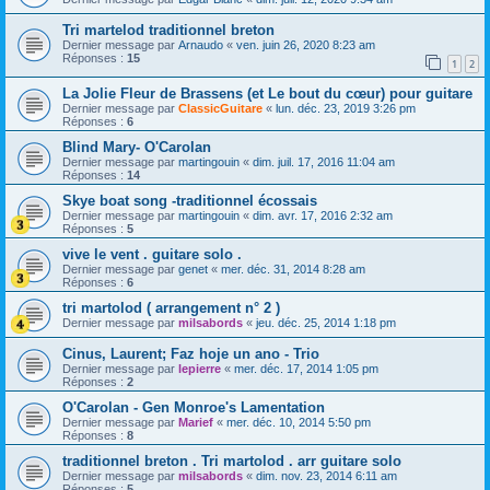
Tri martelod traditionnel breton
Dernier message par
Arnaudo
«
ven. juin 26, 2020 8:23 am
Réponses :
15
1
2
La Jolie Fleur de Brassens (et Le bout du cœur) pour guitare
Dernier message par
ClassicGuitare
«
lun. déc. 23, 2019 3:26 pm
Réponses :
6
Blind Mary- O'Carolan
Dernier message par
martingouin
«
dim. juil. 17, 2016 11:04 am
Réponses :
14
Skye boat song -traditionnel écossais
Dernier message par
martingouin
«
dim. avr. 17, 2016 2:32 am
Réponses :
5
vive le vent . guitare solo .
Dernier message par
genet
«
mer. déc. 31, 2014 8:28 am
Réponses :
6
tri martolod ( arrangement n° 2 )
Dernier message par
milsabords
«
jeu. déc. 25, 2014 1:18 pm
Cinus, Laurent; Faz hoje un ano - Trio
Dernier message par
lepierre
«
mer. déc. 17, 2014 1:05 pm
Réponses :
2
O'Carolan - Gen Monroe's Lamentation
Dernier message par
Marief
«
mer. déc. 10, 2014 5:50 pm
Réponses :
8
traditionnel breton . Tri martolod . arr guitare solo
Dernier message par
milsabords
«
dim. nov. 23, 2014 6:11 am
Réponses :
5