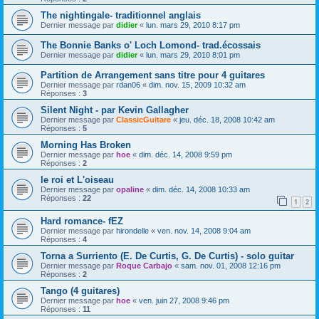
The nightingale- traditionnel anglais
Dernier message par
didier
«
lun. mars 29, 2010 8:17 pm
The Bonnie Banks o' Loch Lomond- trad.écossais
Dernier message par
didier
«
lun. mars 29, 2010 8:01 pm
Partition de Arrangement sans titre pour 4 guitares
Dernier message par
rdan06
«
dim. nov. 15, 2009 10:32 am
Réponses :
3
Silent Night - par Kevin Gallagher
Dernier message par
ClassicGuitare
«
jeu. déc. 18, 2008 10:42 am
Réponses :
5
Morning Has Broken
Dernier message par
hoe
«
dim. déc. 14, 2008 9:59 pm
Réponses :
2
le roi et L'oiseau
Dernier message par
opaline
«
dim. déc. 14, 2008 10:33 am
Réponses :
22
1
2
Hard romance- fEZ
Dernier message par
hirondelle
«
ven. nov. 14, 2008 9:04 am
Réponses :
4
Torna a Surriento (E. De Curtis, G. De Curtis) - solo guitar
Dernier message par
Roque Carbajo
«
sam. nov. 01, 2008 12:16 pm
Réponses :
2
Tango (4 guitares)
Dernier message par
hoe
«
ven. juin 27, 2008 9:46 pm
Réponses :
11