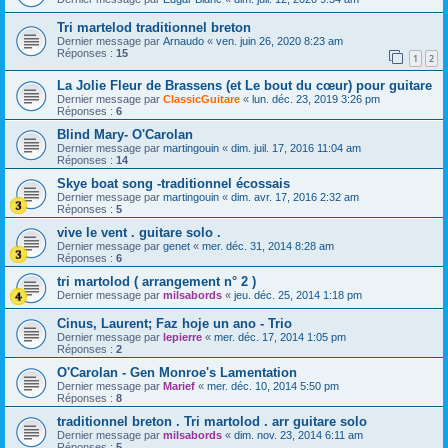
Tri martelod traditionnel breton
Dernier message par
Arnaudo
«
ven. juin 26, 2020 8:23 am
Réponses :
15
1
2
La Jolie Fleur de Brassens (et Le bout du cœur) pour guitare
Dernier message par
ClassicGuitare
«
lun. déc. 23, 2019 3:26 pm
Réponses :
6
Blind Mary- O'Carolan
Dernier message par
martingouin
«
dim. juil. 17, 2016 11:04 am
Réponses :
14
Skye boat song -traditionnel écossais
Dernier message par
martingouin
«
dim. avr. 17, 2016 2:32 am
Réponses :
5
vive le vent . guitare solo .
Dernier message par
genet
«
mer. déc. 31, 2014 8:28 am
Réponses :
6
tri martolod ( arrangement n° 2 )
Dernier message par
milsabords
«
jeu. déc. 25, 2014 1:18 pm
Cinus, Laurent; Faz hoje un ano - Trio
Dernier message par
lepierre
«
mer. déc. 17, 2014 1:05 pm
Réponses :
2
O'Carolan - Gen Monroe's Lamentation
Dernier message par
Marief
«
mer. déc. 10, 2014 5:50 pm
Réponses :
8
traditionnel breton . Tri martolod . arr guitare solo
Dernier message par
milsabords
«
dim. nov. 23, 2014 6:11 am
Réponses :
5