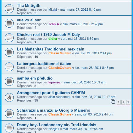
Tha Mi Sgith
Dernier message par
Mitaki
«
mar. mars 27, 2012 8:40 pm
Réponses :
3
vuelvo al sur
Dernier message par
Jean A
«
dim. mars 18, 2012 2:52 pm
Réponses :
4
Chicken reel / 1910 Joseph M Daly
Dernier message par
didier
«
ven. mai 13, 2011 8:39 pm
Réponses :
1
Las Mañanitas Traditionnel mexicain
Dernier message par
ClassicGuitare
«
jeu. avr. 21, 2011 2:41 pm
Réponses :
10
La bergera-traditionnel italien
Dernier message par
ClassicGuitare
«
lun. mars 28, 2011 8:45 pm
Réponses :
1
samba em preludio
Dernier message par
lepierre
«
sam. déc. 04, 2010 10:59 am
Réponses :
5
Arrangement pour 4 guitares САНЯМ
Dernier message par
alain.rappeneau
«
dim. nov. 28, 2010 12:17 pm
Réponses :
35
1
2
3
Schiarazula marazula- Giorgio Mainerio
Dernier message par
ClassicGuitare
«
sam. juil. 03, 2010 9:44 pm
Réponses :
1
Danny boy- Londonderry air- Trad.irlandais
Dernier message par
Hedji31
«
mar. mars 30, 2010 6:54 am
Réponses :
2