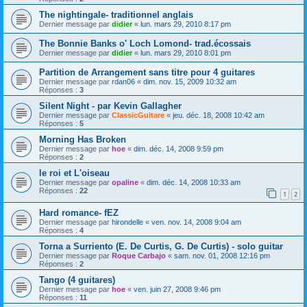
The nightingale- traditionnel anglais
Dernier message par
didier
«
lun. mars 29, 2010 8:17 pm
The Bonnie Banks o' Loch Lomond- trad.écossais
Dernier message par
didier
«
lun. mars 29, 2010 8:01 pm
Partition de Arrangement sans titre pour 4 guitares
Dernier message par
rdan06
«
dim. nov. 15, 2009 10:32 am
Réponses :
3
Silent Night - par Kevin Gallagher
Dernier message par
ClassicGuitare
«
jeu. déc. 18, 2008 10:42 am
Réponses :
5
Morning Has Broken
Dernier message par
hoe
«
dim. déc. 14, 2008 9:59 pm
Réponses :
2
le roi et L'oiseau
Dernier message par
opaline
«
dim. déc. 14, 2008 10:33 am
Réponses :
22
1
2
Hard romance- fEZ
Dernier message par
hirondelle
«
ven. nov. 14, 2008 9:04 am
Réponses :
4
Torna a Surriento (E. De Curtis, G. De Curtis) - solo guitar
Dernier message par
Roque Carbajo
«
sam. nov. 01, 2008 12:16 pm
Réponses :
2
Tango (4 guitares)
Dernier message par
hoe
«
ven. juin 27, 2008 9:46 pm
Réponses :
11