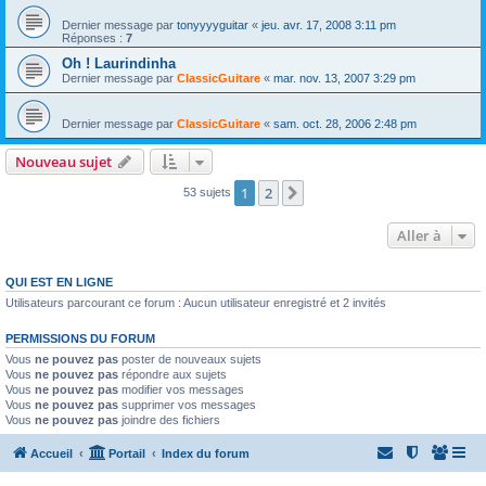
Dernier message par
tonyyyyguitar
«
jeu. avr. 17, 2008 3:11 pm
Réponses :
7
Oh ! Laurindinha
Dernier message par
ClassicGuitare
«
mar. nov. 13, 2007 3:29 pm
Dernier message par
ClassicGuitare
«
sam. oct. 28, 2006 2:48 pm
Nouveau sujet
1
2
Suivante
53 sujets
Aller à
QUI EST EN LIGNE
Utilisateurs parcourant ce forum : Aucun utilisateur enregistré et 2 invités
PERMISSIONS DU FORUM
Vous
ne pouvez pas
poster de nouveaux sujets
Vous
ne pouvez pas
répondre aux sujets
Vous
ne pouvez pas
modifier vos messages
Vous
ne pouvez pas
supprimer vos messages
Vous
ne pouvez pas
joindre des fichiers
Accueil
Portail
Index du forum