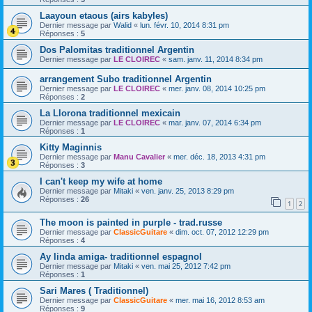
Laayoun etaous (airs kabyles)
Dernier message par
Walid
«
lun. févr. 10, 2014 8:31 pm
Réponses :
5
Dos Palomitas traditionnel Argentin
Dernier message par
LE CLOIREC
«
sam. janv. 11, 2014 8:34 pm
arrangement Subo traditionnel Argentin
Dernier message par
LE CLOIREC
«
mer. janv. 08, 2014 10:25 pm
Réponses :
2
La Llorona traditionnel mexicain
Dernier message par
LE CLOIREC
«
mar. janv. 07, 2014 6:34 pm
Réponses :
1
Kitty Maginnis
Dernier message par
Manu Cavalier
«
mer. déc. 18, 2013 4:31 pm
Réponses :
3
I can't keep my wife at home
Dernier message par
Mitaki
«
ven. janv. 25, 2013 8:29 pm
Réponses :
26
1
2
The moon is painted in purple - trad.russe
Dernier message par
ClassicGuitare
«
dim. oct. 07, 2012 12:29 pm
Réponses :
4
Ay linda amiga- traditionnel espagnol
Dernier message par
Mitaki
«
ven. mai 25, 2012 7:42 pm
Réponses :
1
Sari Mares ( Traditionnel)
Dernier message par
ClassicGuitare
«
mer. mai 16, 2012 8:53 am
Réponses :
9