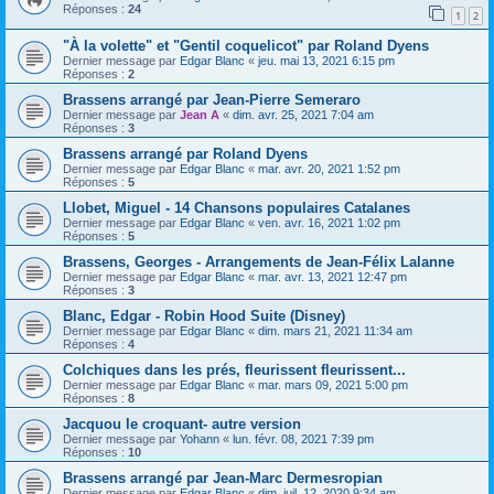
Réponses :
24
1
2
"À la volette" et "Gentil coquelicot" par Roland Dyens
Dernier message par
Edgar Blanc
«
jeu. mai 13, 2021 6:15 pm
Réponses :
2
Brassens arrangé par Jean-Pierre Semeraro
Dernier message par
Jean A
«
dim. avr. 25, 2021 7:04 am
Réponses :
3
Brassens arrangé par Roland Dyens
Dernier message par
Edgar Blanc
«
mar. avr. 20, 2021 1:52 pm
Réponses :
5
Llobet, Miguel - 14 Chansons populaires Catalanes
Dernier message par
Edgar Blanc
«
ven. avr. 16, 2021 1:02 pm
Réponses :
5
Brassens, Georges - Arrangements de Jean-Félix Lalanne
Dernier message par
Edgar Blanc
«
mar. avr. 13, 2021 12:47 pm
Réponses :
3
Blanc, Edgar - Robin Hood Suite (Disney)
Dernier message par
Edgar Blanc
«
dim. mars 21, 2021 11:34 am
Réponses :
4
Colchiques dans les prés, fleurissent fleurissent...
Dernier message par
Edgar Blanc
«
mar. mars 09, 2021 5:00 pm
Réponses :
8
Jacquou le croquant- autre version
Dernier message par
Yohann
«
lun. févr. 08, 2021 7:39 pm
Réponses :
10
Brassens arrangé par Jean-Marc Dermesropian
Dernier message par
Edgar Blanc
«
dim. juil. 12, 2020 9:34 am