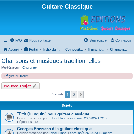
Guitare Classique
FAQ
Nous contacter
S’enregistrer
Connexion
Accueil
Portail
Index du forum
Compositions
Transcriptions et arrangements
Chansons et musiques traditionnelles
Chansons et musiques traditionnelles
Modérateur :
Charango
Règles du forum
Nouveau sujet
1
2
Suivante
53 sujets
Sujets
"P'tit Quinquin" pour guitare classique
Dernier message par
Edgar Blanc
«
mar. nov. 26, 2024 4:22 pm
Réponses :
12
Georges Brassens à la guitare classique
Dernier message par
Edgar Blanc
«
sam. août 26, 2023 10:00 am