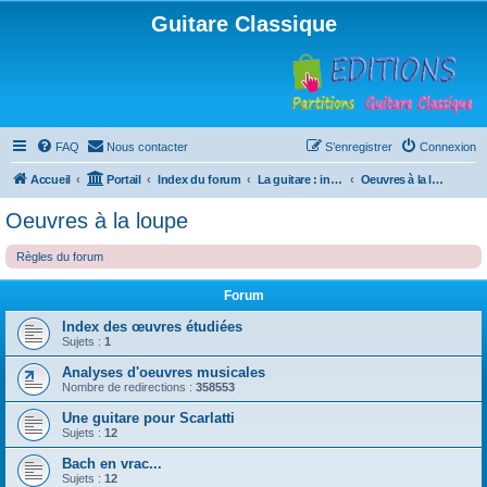
Guitare Classique
FAQ
Nous contacter
S’enregistrer
Connexion
Accueil
Portail
Index du forum
La guitare : instrument, cours et théorie
Oeuvres à la loupe
Oeuvres à la loupe
Règles du forum
Forum
Index des œuvres étudiées
Sujets :
1
Analyses d'oeuvres musicales
Nombre de redirections :
358553
Une guitare pour Scarlatti
Sujets :
12
Bach en vrac...
Sujets :
12