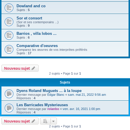
Dowland and co
Sujets :
5
Sor et consort
(Sor et ses contemporains ...)
Sujets :
9
Barrios , villa lobos ...
Sujets :
6
Comparative d'oeuvres
Comparez les œuvres de vos interprètes préférés
Sujets :
17
Nouveau sujet
2 sujets • Page
1
sur
1
Sujets
Dyens Roland Muguets ... à la loupe
Dernier message par
Edgar Blanc
«
sam. mai 21, 2022 9:56 am
Réponses :
4
Les Barricades Mysterieuses
Dernier message par
rolanbo
«
ven. avr. 16, 2021 1:00 pm
Réponses :
4
Nouveau sujet
2 sujets • Page
1
sur
1