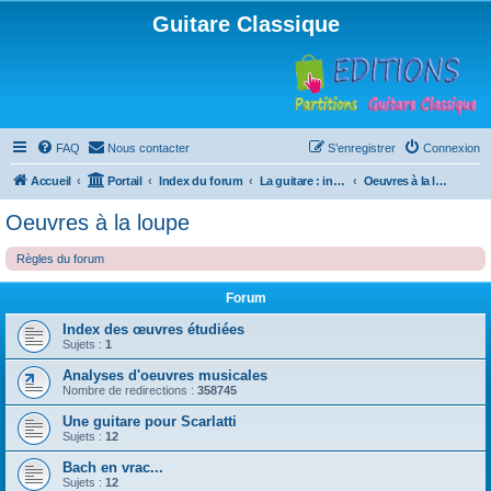
Guitare Classique
FAQ
Nous contacter
S’enregistrer
Connexion
Accueil
Portail
Index du forum
La guitare : instrument, cours et théorie
Oeuvres à la loupe
Oeuvres à la loupe
Règles du forum
Forum
Index des œuvres étudiées
Sujets :
1
Analyses d'oeuvres musicales
Nombre de redirections :
358745
Une guitare pour Scarlatti
Sujets :
12
Bach en vrac...
Sujets :
12