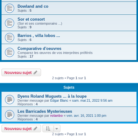
Dowland and co
Sujets :
5
Sor et consort
(Sor et ses contemporains ...)
Sujets :
9
Barrios , villa lobos ...
Sujets :
6
Comparative d'oeuvres
Comparez les œuvres de vos interprètes préférés
Sujets :
17
Nouveau sujet
2 sujets • Page
1
sur
1
Sujets
Dyens Roland Muguets ... à la loupe
Dernier message par
Edgar Blanc
«
sam. mai 21, 2022 9:56 am
Réponses :
4
Les Barricades Mysterieuses
Dernier message par
rolanbo
«
ven. avr. 16, 2021 1:00 pm
Réponses :
4
Nouveau sujet
2 sujets • Page
1
sur
1