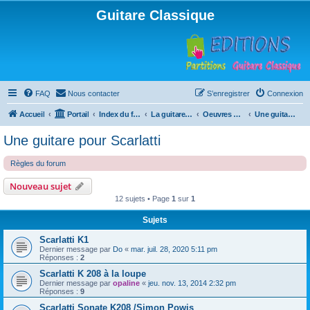
Guitare Classique
FAQ
Nous contacter
S’enregistrer
Connexion
Accueil
Portail
Index du forum
La guitare : instrument, cours et théorie
Oeuvres à la loupe
Une guitare pour Scarlatti
Une guitare pour Scarlatti
Règles du forum
Nouveau sujet
12 sujets • Page
1
sur
1
Sujets
Scarlatti K1
Dernier message par
Do
«
mar. juil. 28, 2020 5:11 pm
Réponses :
2
Scarlatti K 208 à la loupe
Dernier message par
opaline
«
jeu. nov. 13, 2014 2:32 pm
Réponses :
9
Scarlatti Sonate K208 /Simon Powis