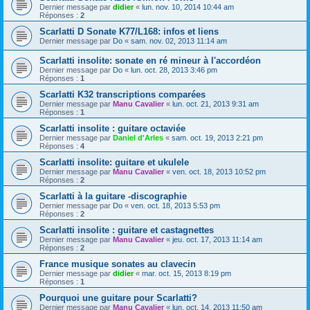
Dernier message par
didier
«
lun. nov. 10, 2014 10:44 am
Réponses :
2
Scarlatti D Sonate K77/L168: infos et liens
Dernier message par
Do
«
sam. nov. 02, 2013 11:14 am
Scarlatti insolite: sonate en ré mineur à l'accordéon
Dernier message par
Do
«
lun. oct. 28, 2013 3:46 pm
Réponses :
1
Scarlatti K32 transcriptions comparées
Dernier message par
Manu Cavalier
«
lun. oct. 21, 2013 9:31 am
Réponses :
1
Scarlatti insolite : guitare octaviée
Dernier message par
Daniel d'Arles
«
sam. oct. 19, 2013 2:21 pm
Réponses :
4
Scarlatti insolite: guitare et ukulele
Dernier message par
Manu Cavalier
«
ven. oct. 18, 2013 10:52 pm
Réponses :
2
Scarlatti à la guitare -discographie
Dernier message par
Do
«
ven. oct. 18, 2013 5:53 pm
Réponses :
2
Scarlatti insolite : guitare et castagnettes
Dernier message par
Manu Cavalier
«
jeu. oct. 17, 2013 11:14 am
Réponses :
2
France musique sonates au clavecin
Dernier message par
didier
«
mar. oct. 15, 2013 8:19 pm
Réponses :
1
Pourquoi une guitare pour Scarlatti?
Dernier message par
Manu Cavalier
«
lun. oct. 14, 2013 11:50 am