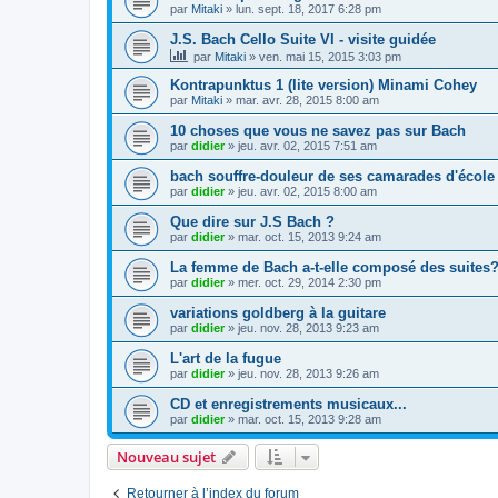
par
Mitaki
»
lun. sept. 18, 2017 6:28 pm
J.S. Bach Cello Suite VI - visite guidée
par
Mitaki
»
ven. mai 15, 2015 3:03 pm
Kontrapunktus 1 (lite version) Minami Cohey
par
Mitaki
»
mar. avr. 28, 2015 8:00 am
10 choses que vous ne savez pas sur Bach
par
didier
»
jeu. avr. 02, 2015 7:51 am
bach souffre-douleur de ses camarades d'école
par
didier
»
jeu. avr. 02, 2015 8:00 am
Que dire sur J.S Bach ?
par
didier
»
mar. oct. 15, 2013 9:24 am
La femme de Bach a-t-elle composé des suites
par
didier
»
mer. oct. 29, 2014 2:30 pm
variations goldberg à la guitare
par
didier
»
jeu. nov. 28, 2013 9:23 am
L'art de la fugue
par
didier
»
jeu. nov. 28, 2013 9:26 am
CD et enregistrements musicaux...
par
didier
»
mar. oct. 15, 2013 9:28 am
Nouveau sujet
Retourner à l’index du forum