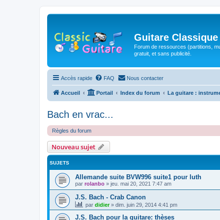
Guitare Classique
Forum de ressources (partitions, mu
gratuit, et sans publicité.
Accès rapide
FAQ
Nous contacter
Accueil
Portail
Index du forum
La guitare : instrum
Bach en vrac...
Règles du forum
Nouveau sujet
SUJETS
Allemande suite BVW996 suite1 pour luth
par
rolanbo
»
jeu. mai 20, 2021 7:47 am
J.S. Bach - Crab Canon
par
didier
»
dim. juin 29, 2014 4:41 pm
J.S. Bach pour la guitare: thèses