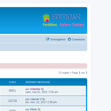
S’enregistrer
Connexion
12 sujets • Page
1
sur
1
VUES
DERNIER MESSAGE
D
par
rolanbo
V
8951
e
sam. mai 22, 2021 7:59 am
r
u
n
D
par
rolando V
V
10728
i
e
lun. nov. 13, 2017 2:39 pm
e
e
r
r
u
n
D
par
Mitaki
s
m
V
i