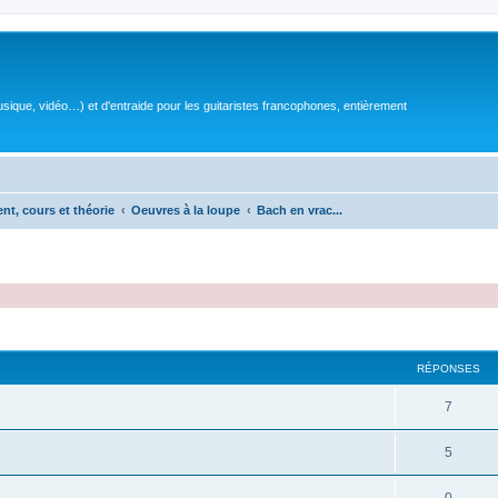
sique, vidéo…) et d'entraide pour les guitaristes francophones, entièrement
ent, cours et théorie
Oeuvres à la loupe
Bach en vrac...
RÉPONSES
R
7
é
R
5
p
é
o
R