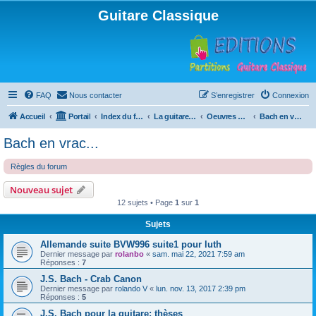
Guitare Classique
FAQ
Nous contacter
S’enregistrer
Connexion
Accueil
Portail
Index du forum
La guitare : instrument, cours et théorie
Oeuvres à la loupe
Bach en vrac...
Bach en vrac...
Règles du forum
Nouveau sujet
12 sujets • Page
1
sur
1
Sujets
Allemande suite BVW996 suite1 pour luth
Dernier message par
rolanbo
«
sam. mai 22, 2021 7:59 am
Réponses :
7
J.S. Bach - Crab Canon
Dernier message par
rolando V
«
lun. nov. 13, 2017 2:39 pm
Réponses :
5
J.S. Bach pour la guitare: thèses