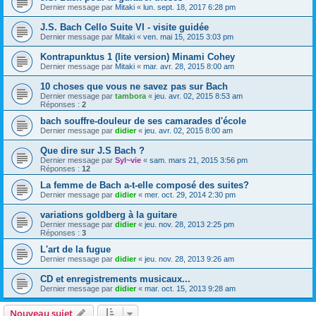
Dernier message par
Mitaki
«
lun. sept. 18, 2017 6:28 pm
J.S. Bach Cello Suite VI - visite guidée
Dernier message par
Mitaki
«
ven. mai 15, 2015 3:03 pm
Kontrapunktus 1 (lite version) Minami Cohey
Dernier message par
Mitaki
«
mar. avr. 28, 2015 8:00 am
10 choses que vous ne savez pas sur Bach
Dernier message par
tambora
«
jeu. avr. 02, 2015 8:53 am
Réponses :
2
bach souffre-douleur de ses camarades d'école
Dernier message par
didier
«
jeu. avr. 02, 2015 8:00 am
Que dire sur J.S Bach ?
Dernier message par
Syl~vie
«
sam. mars 21, 2015 3:56 pm
Réponses :
12
La femme de Bach a-t-elle composé des suites?
Dernier message par
didier
«
mer. oct. 29, 2014 2:30 pm
variations goldberg à la guitare
Dernier message par
didier
«
jeu. nov. 28, 2013 2:25 pm
Réponses :
3
L'art de la fugue
Dernier message par
didier
«
jeu. nov. 28, 2013 9:26 am
CD et enregistrements musicaux...
Dernier message par
didier
«
mar. oct. 15, 2013 9:28 am
Nouveau sujet