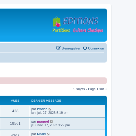
S’enregistrer
Connexion
9 sujets • Page
1
sur
1
VUES
DERNIER MESSAGE
D
par
lowden
V
428
e
lun. juil. 27, 2026 5:19 pm
r
u
n
D
par
manuel
V
19561
i
e
jeu. nov. 17, 2022 3:22 pm
e
e
r
r
u
n
D
par
Mitaki
s
m
V
i