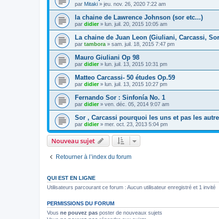
par
Mitaki
»
jeu. nov. 26, 2020 7:22 am
la chaine de Lawrence Johnson (sor etc...)
par
didier
»
lun. juil. 20, 2015 10:05 am
La chaine de Juan Leon (Giuliani, Carcassi, Sor
par
tambora
»
sam. juil. 18, 2015 7:47 pm
Mauro Giuliani Op 98
par
didier
»
lun. juil. 13, 2015 10:31 pm
Matteo Carcassi- 50 études Op.59
par
didier
»
lun. juil. 13, 2015 10:27 pm
Fernando Sor : Sinfonía No. 1
par
didier
»
ven. déc. 05, 2014 9:07 am
Sor , Carcassi pourquoi les uns et pas les autr
par
didier
»
mer. oct. 23, 2013 5:04 pm
Nouveau sujet
Retourner à l’index du forum
QUI EST EN LIGNE
Utilisateurs parcourant ce forum : Aucun utilisateur enregistré et 1 invité
PERMISSIONS DU FORUM
Vous
ne pouvez pas
poster de nouveaux sujets