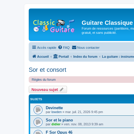
Guitare Classique
Forum de ressources (partitions, mu
gratuit, et sans publicité.
Accès rapide
FAQ
Nous contacter
Accueil
Portail
Index du forum
La guitare : instrum
Sor et consort
Règles du forum
Nouveau sujet
SUJETS
Devinette
par
lowden
»
mar. juil. 21, 2026 9:45 pm
Sor et le piano
par
didier
»
ven. nov. 08, 2013 9:39 am
F Sor Opus 46