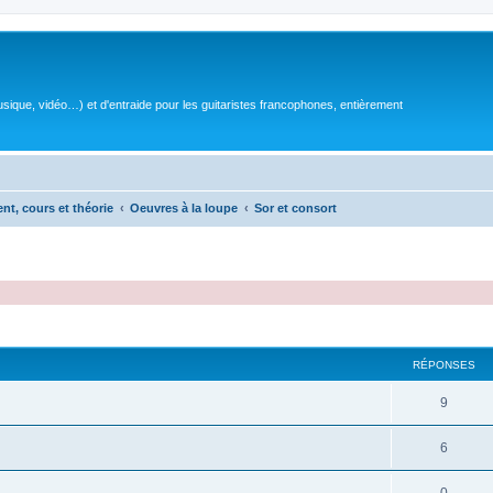
sique, vidéo…) et d'entraide pour les guitaristes francophones, entièrement
ent, cours et théorie
Oeuvres à la loupe
Sor et consort
RÉPONSES
R
9
é
R
6
p
é
o
R