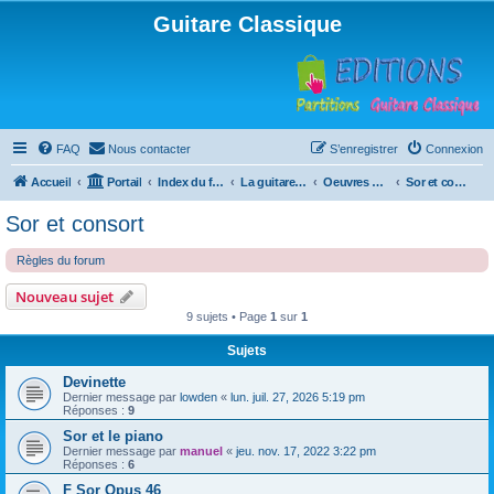
Guitare Classique
FAQ
Nous contacter
S’enregistrer
Connexion
Accueil
Portail
Index du forum
La guitare : instrument, cours et théorie
Oeuvres à la loupe
Sor et consort
Sor et consort
Règles du forum
Nouveau sujet
9 sujets • Page
1
sur
1
Sujets
Devinette
Dernier message par
lowden
«
lun. juil. 27, 2026 5:19 pm
Réponses :
9
Sor et le piano
Dernier message par
manuel
«
jeu. nov. 17, 2022 3:22 pm
Réponses :
6
F Sor Opus 46