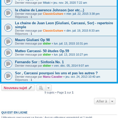
Dernier message par
Mitaki
«
jeu. nov. 26, 2020 7:22 am
la chaine de Lawrence Johnson (sor etc...)
Dernier message par
ClassicGuitare
«
mer. juil. 22, 2015 3:38 pm
Réponses :
1
La chaine de Juan Leon (Giuliani, Carcassi, Sor) - repertoire
simple
Dernier message par
ClassicGuitare
«
dim. juil. 19, 2015 8:33 am
Réponses :
1
Mauro Giuliani Op 98
Dernier message par
didier
«
lun. juil. 13, 2015 10:31 pm
Matteo Carcassi- 50 études Op.59
Dernier message par
didier
«
lun. juil. 13, 2015 10:27 pm
Fernando Sor : Sinfonía No. 1
Dernier message par
didier
«
ven. déc. 05, 2014 9:07 am
Sor , Carcassi pourquoi les uns et pas les autres ?
Dernier message par
Manu Cavalier
«
jeu. oct. 24, 2013 10:40 am
Réponses :
1
Nouveau sujet
9 sujets • Page
1
sur
1
Aller à
QUI EST EN LIGNE
Utilisateurs parcourant ce forum : Aucun utilisateur enregistré et 1 invité