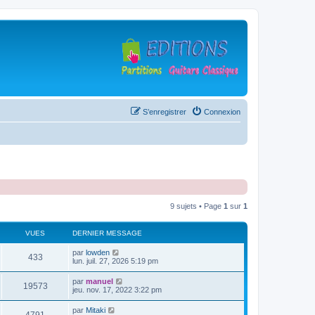
S’enregistrer
Connexion
9 sujets • Page
1
sur
1
VUES
DERNIER MESSAGE
D
par
lowden
V
433
e
lun. juil. 27, 2026 5:19 pm
r
u
n
D
par
manuel
V
19573
i
e
jeu. nov. 17, 2022 3:22 pm
e
e
r
r
u
n
D
par
Mitaki
s
m
V
i