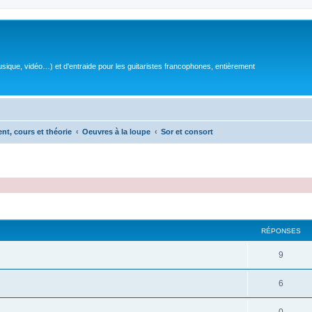
sique, vidéo…) et d'entraide pour les guitaristes francophones, entièrement
ent, cours et théorie
Oeuvres à la loupe
Sor et consort
RÉPONSES
R
9
é
R
6
p
é
o
R