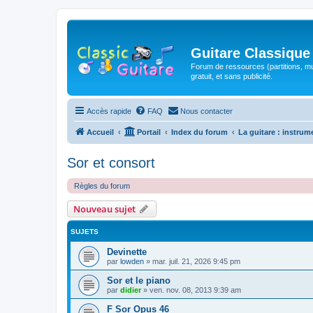
Guitare Classique
Forum de ressources (partitions, mu
gratuit, et sans publicité.
Accès rapide
FAQ
Nous contacter
Accueil
Portail
Index du forum
La guitare : instrum
Sor et consort
Règles du forum
Nouveau sujet
SUJETS
Devinette
par
lowden
»
mar. juil. 21, 2026 9:45 pm
Sor et le piano
par
didier
»
ven. nov. 08, 2013 9:39 am
F Sor Opus 46