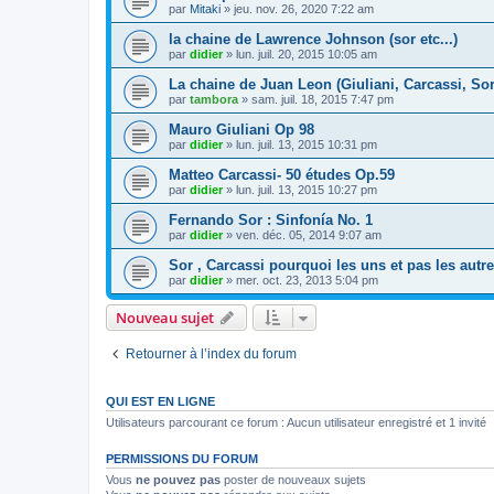
par
Mitaki
»
jeu. nov. 26, 2020 7:22 am
la chaine de Lawrence Johnson (sor etc...)
par
didier
»
lun. juil. 20, 2015 10:05 am
La chaine de Juan Leon (Giuliani, Carcassi, Sor
par
tambora
»
sam. juil. 18, 2015 7:47 pm
Mauro Giuliani Op 98
par
didier
»
lun. juil. 13, 2015 10:31 pm
Matteo Carcassi- 50 études Op.59
par
didier
»
lun. juil. 13, 2015 10:27 pm
Fernando Sor : Sinfonía No. 1
par
didier
»
ven. déc. 05, 2014 9:07 am
Sor , Carcassi pourquoi les uns et pas les autr
par
didier
»
mer. oct. 23, 2013 5:04 pm
Nouveau sujet
Retourner à l’index du forum
QUI EST EN LIGNE
Utilisateurs parcourant ce forum : Aucun utilisateur enregistré et 1 invité
PERMISSIONS DU FORUM
Vous
ne pouvez pas
poster de nouveaux sujets