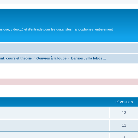
sique, vidéo…) et d'entraide pour les guitaristes francophones, entièrement
ent, cours et théorie
Oeuvres à la loupe
Barrios , villa lobos ...
RÉPONSES
R
13
é
R
12
p
é
o
R