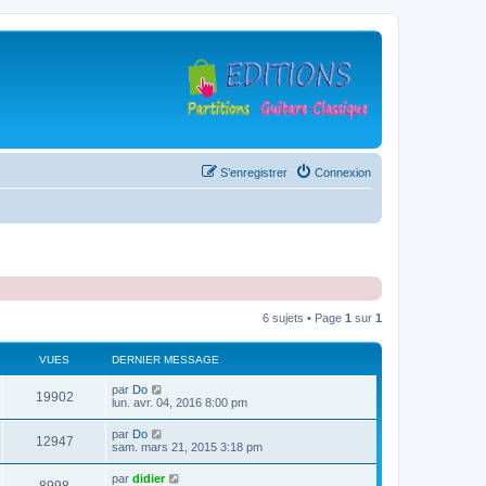
S’enregistrer
Connexion
6 sujets • Page
1
sur
1
VUES
DERNIER MESSAGE
D
par
Do
V
19902
e
lun. avr. 04, 2016 8:00 pm
r
u
n
D
par
Do
V
12947
i
e
sam. mars 21, 2015 3:18 pm
e
e
r
r
u
n
D
par
didier
s
m
V
i