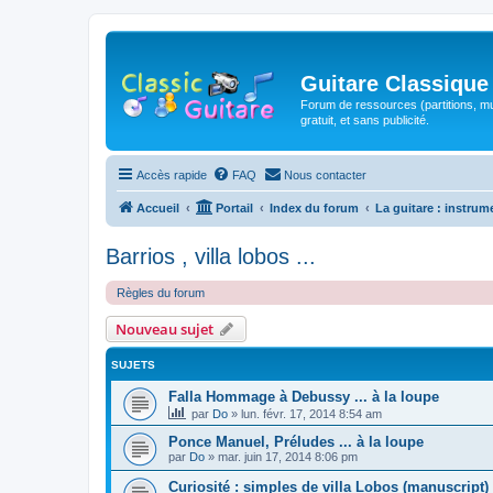
Guitare Classique
Forum de ressources (partitions, mu
gratuit, et sans publicité.
Accès rapide
FAQ
Nous contacter
Accueil
Portail
Index du forum
La guitare : instrum
Barrios , villa lobos ...
Règles du forum
Nouveau sujet
SUJETS
Falla Hommage à Debussy ... à la loupe
par
Do
»
lun. févr. 17, 2014 8:54 am
Ponce Manuel, Préludes ... à la loupe
par
Do
»
mar. juin 17, 2014 8:06 pm
Curiosité : simples de villa Lobos (manuscript)