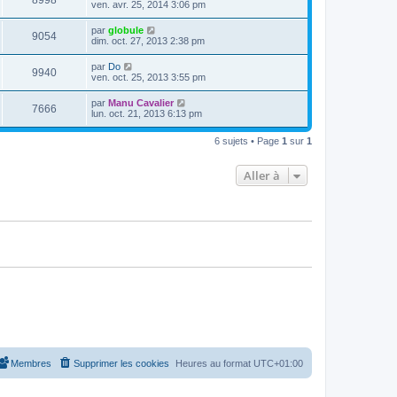
8998
e
ven. avr. 25, 2014 3:06 pm
e
e
e
r
s
r
u
n
s
D
par
globule
s
m
V
9054
i
a
e
dim. oct. 27, 2013 2:38 pm
e
e
e
g
r
s
r
u
e
n
s
D
par
Do
s
m
V
9940
i
a
e
ven. oct. 25, 2013 3:55 pm
e
e
e
g
r
s
r
u
e
n
s
D
par
Manu Cavalier
s
m
V
7666
i
a
e
lun. oct. 21, 2013 6:13 pm
e
e
e
g
r
s
r
u
e
n
s
s
m
6 sujets • Page
1
sur
1
i
a
e
e
e
g
s
r
e
s
Aller à
s
m
a
e
g
s
e
s
a
g
e
Membres
Supprimer les cookies
Heures au format
UTC+01:00