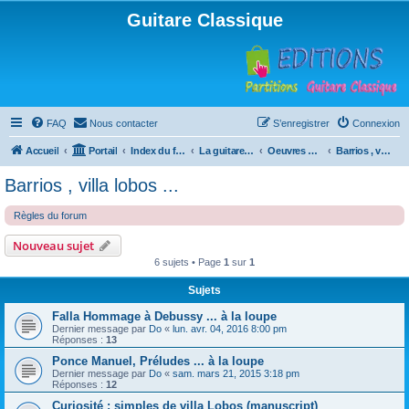
Guitare Classique
FAQ
Nous contacter
S’enregistrer
Connexion
Accueil
Portail
Index du forum
La guitare : instrument, cours et théorie
Oeuvres à la loupe
Barrios , villa lobos ...
Barrios , villa lobos ...
Règles du forum
Nouveau sujet
6 sujets • Page
1
sur
1
Sujets
Falla Hommage à Debussy ... à la loupe
Dernier message par
Do
«
lun. avr. 04, 2016 8:00 pm
Réponses :
13
Ponce Manuel, Préludes ... à la loupe
Dernier message par
Do
«
sam. mars 21, 2015 3:18 pm
Réponses :
12
Curiosité : simples de villa Lobos (manuscript)