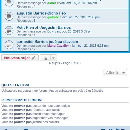
Dernier message par
didier
«
ven. avr. 25, 2014 3:06 pm
Réponses :
4
augustin Barrios-Bicho Feo
Dernier message par
globule
«
dim. oct. 27, 2013 2:38 pm
Réponses :
3
Petit Pierrot -Augustin Barrios
Dernier message par
Do
«
ven. oct. 25, 2013 3:55 pm
Réponses :
4
curiosité: Barrios joué au clavecin
Dernier message par
Manu Cavalier
«
lun. oct. 21, 2013 6:13 pm
Réponses :
2
Nouveau sujet
6 sujets • Page
1
sur
1
Aller à
QUI EST EN LIGNE
Utilisateurs parcourant ce forum : Aucun utilisateur enregistré et 2 invités
PERMISSIONS DU FORUM
Vous
ne pouvez pas
poster de nouveaux sujets
Vous
ne pouvez pas
répondre aux sujets
Vous
ne pouvez pas
modifier vos messages
Vous
ne pouvez pas
supprimer vos messages
Vous
ne pouvez pas
joindre des fichiers