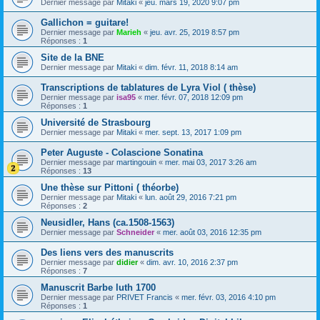
Dernier message par
Mitaki
«
jeu. mars 19, 2020 9:07 pm
Gallichon = guitare!
Dernier message par
Marieh
«
jeu. avr. 25, 2019 8:57 pm
Réponses :
1
Site de la BNE
Dernier message par
Mitaki
«
dim. févr. 11, 2018 8:14 am
Transcriptions de tablatures de Lyra Viol ( thèse)
Dernier message par
isa95
«
mer. févr. 07, 2018 12:09 pm
Réponses :
1
Université de Strasbourg
Dernier message par
Mitaki
«
mer. sept. 13, 2017 1:09 pm
Peter Auguste - Colascione Sonatina
Dernier message par
martingouin
«
mer. mai 03, 2017 3:26 am
Réponses :
13
Une thèse sur Pittoni ( théorbe)
Dernier message par
Mitaki
«
lun. août 29, 2016 7:21 pm
Réponses :
2
Neusidler, Hans (ca.1508-1563)
Dernier message par
Schneider
«
mer. août 03, 2016 12:35 pm
Des liens vers des manuscrits
Dernier message par
didier
«
dim. avr. 10, 2016 2:37 pm
Réponses :
7
Manuscrit Barbe luth 1700
Dernier message par
PRIVET Francis
«
mer. févr. 03, 2016 4:10 pm
Réponses :
1