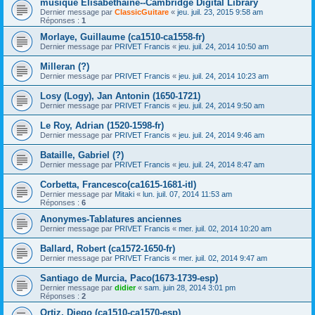
musique Elisabéthaine--Cambridge Digital Library
Dernier message par
ClassicGuitare
«
jeu. juil. 23, 2015 9:58 am
Réponses :
1
Morlaye, Guillaume (ca1510-ca1558-fr)
Dernier message par
PRIVET Francis
«
jeu. juil. 24, 2014 10:50 am
Milleran (?)
Dernier message par
PRIVET Francis
«
jeu. juil. 24, 2014 10:23 am
Losy (Logy), Jan Antonin (1650-1721)
Dernier message par
PRIVET Francis
«
jeu. juil. 24, 2014 9:50 am
Le Roy, Adrian (1520-1598-fr)
Dernier message par
PRIVET Francis
«
jeu. juil. 24, 2014 9:46 am
Bataille, Gabriel (?)
Dernier message par
PRIVET Francis
«
jeu. juil. 24, 2014 8:47 am
Corbetta, Francesco(ca1615-1681-itl)
Dernier message par
Mitaki
«
lun. juil. 07, 2014 11:53 am
Réponses :
6
Anonymes-Tablatures anciennes
Dernier message par
PRIVET Francis
«
mer. juil. 02, 2014 10:20 am
Ballard, Robert (ca1572-1650-fr)
Dernier message par
PRIVET Francis
«
mer. juil. 02, 2014 9:47 am
Santiago de Murcia, Paco(1673-1739-esp)
Dernier message par
didier
«
sam. juin 28, 2014 3:01 pm
Réponses :
2
Ortiz, Diego (ca1510-ca1570-esp)