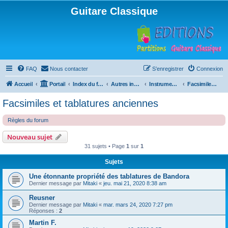
Guitare Classique
FAQ
Nous contacter
S’enregistrer
Connexion
Accueil
Portail
Index du forum
Autres instruments à cordes pincées, ou styles
Instruments anciens
Facsimiles et tablatures anciennes
Facsimiles et tablatures anciennes
Règles du forum
Nouveau sujet
31 sujets • Page
1
sur
1
Sujets
Une étonnante propriété des tablatures de Bandora
Dernier message par
Mitaki
«
jeu. mai 21, 2020 8:38 am
Reusner
Dernier message par
Mitaki
«
mar. mars 24, 2020 7:27 pm
Réponses :
2
Martin F.