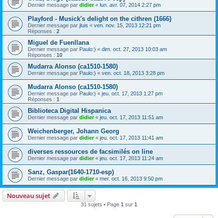
Dernier message par
didier
«
lun. avr. 07, 2014 2:27 pm
Playford - Musick's delight on the cithren (1666)
Dernier message par
jluis
«
ven. nov. 15, 2013 12:21 pm
Réponses :
2
Miguel de Fuenllana
Dernier message par
Paulo:)
«
dim. oct. 27, 2013 10:03 am
Réponses :
10
Mudarra Alonso (ca1510-1580)
Dernier message par
Paulo:)
«
ven. oct. 18, 2013 3:28 pm
Mudarra Alonso (ca1510-1580)
Dernier message par
Paulo:)
«
jeu. oct. 17, 2013 1:27 pm
Réponses :
1
Biblioteca Digital Hispanica
Dernier message par
didier
«
jeu. oct. 17, 2013 11:51 am
Weichenberger, Johann Georg
Dernier message par
didier
«
jeu. oct. 17, 2013 11:41 am
diverses ressources de facsimilés on line
Dernier message par
didier
«
jeu. oct. 17, 2013 11:24 am
Sanz, Gaspar(1640-1710-esp)
Dernier message par
didier
«
mer. oct. 16, 2013 9:50 pm
Nouveau sujet
31 sujets • Page
1
sur
1