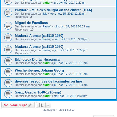
Dernier message par
didier
«
lun. avr. 07, 2014 2:27 pm
Playford - Musick's delight on the cithren (1666)
Dernier message par
jluis
«
ven. nov. 15, 2013 12:21 pm
Réponses :
2
Miguel de Fuenllana
Dernier message par
Paulo:)
«
dim. oct. 27, 2013 10:03 am
Réponses :
10
Mudarra Alonso (ca1510-1580)
Dernier message par
Paulo:)
«
ven. oct. 18, 2013 3:28 pm
Mudarra Alonso (ca1510-1580)
Dernier message par
Paulo:)
«
jeu. oct. 17, 2013 1:27 pm
Réponses :
1
Biblioteca Digital Hispanica
Dernier message par
didier
«
jeu. oct. 17, 2013 11:51 am
Weichenberger, Johann Georg
Dernier message par
didier
«
jeu. oct. 17, 2013 11:41 am
diverses ressources de facsimilés on line
Dernier message par
didier
«
jeu. oct. 17, 2013 11:24 am
Sanz, Gaspar(1640-1710-esp)
Dernier message par
didier
«
mer. oct. 16, 2013 9:50 pm
Nouveau sujet
31 sujets • Page
1
sur
1