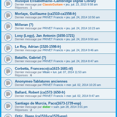
musique Elisabéthaine--Cambridge Digital Library
Dernier message par
ClassicGuitare
«
jeu. juil. 23, 2015 9:58 am
Réponses :
1
Morlaye, Guillaume (ca1510-ca1558-fr)
Dernier message par
PRIVET Francis
«
jeu. juil. 24, 2014 10:50 am
Milleran (?)
Dernier message par
PRIVET Francis
«
jeu. juil. 24, 2014 10:23 am
Losy (Logy), Jan Antonin (1650-1721)
Dernier message par
PRIVET Francis
«
jeu. juil. 24, 2014 9:50 am
Le Roy, Adrian (1520-1598-fr)
Dernier message par
PRIVET Francis
«
jeu. juil. 24, 2014 9:46 am
Bataille, Gabriel (?)
Dernier message par
PRIVET Francis
«
jeu. juil. 24, 2014 8:47 am
Corbetta, Francesco(ca1615-1681-itl)
Dernier message par
Mitaki
«
lun. juil. 07, 2014 11:53 am
Réponses :
6
Anonymes-Tablatures anciennes
Dernier message par
PRIVET Francis
«
mer. juil. 02, 2014 10:20 am
Ballard, Robert (ca1572-1650-fr)
Dernier message par
PRIVET Francis
«
mer. juil. 02, 2014 9:47 am
Santiago de Murcia, Paco(1673-1739-esp)
Dernier message par
didier
«
sam. juin 28, 2014 3:01 pm
Réponses :
2
Ortiz, Diego (ca1510-ca1570-esp)