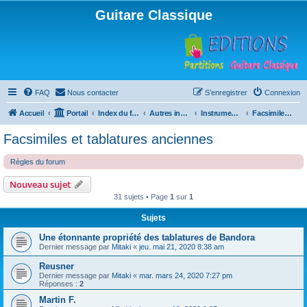
Guitare Classique
FAQ
Nous contacter
S’enregistrer
Connexion
Accueil
Portail
Index du forum
Autres instruments à cordes pincées, ou styles
Instruments anciens
Facsimiles et tablatures anciennes
Facsimiles et tablatures anciennes
Règles du forum
Nouveau sujet
31 sujets • Page
1
sur
1
Sujets
Une étonnante propriété des tablatures de Bandora
Dernier message par
Mitaki
«
jeu. mai 21, 2020 8:38 am
Reusner
Dernier message par
Mitaki
«
mar. mars 24, 2020 7:27 pm
Réponses :
2
Martin F.