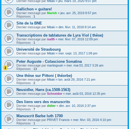
Dernier message par
Mitaki
«
jeu. mars 19, 2020 9:07 pm
Gallichon = guitare!
Dernier message par
Marieh
«
jeu. avr. 25, 2019 8:57 pm
Réponses :
1
Site de la BNE
Dernier message par
Mitaki
«
dim. févr. 11, 2018 8:14 am
Transcriptions de tablatures de Lyra Viol ( thèse)
Dernier message par
isa95
«
mer. févr. 07, 2018 12:09 pm
Réponses :
1
Université de Strasbourg
Dernier message par
Mitaki
«
mer. sept. 13, 2017 1:09 pm
Peter Auguste - Colascione Sonatina
Dernier message par
martingouin
«
mer. mai 03, 2017 3:26 am
Réponses :
13
Une thèse sur Pittoni ( théorbe)
Dernier message par
Mitaki
«
lun. août 29, 2016 7:21 pm
Réponses :
2
Neusidler, Hans (ca.1508-1563)
Dernier message par
Schneider
«
mer. août 03, 2016 12:35 pm
Des liens vers des manuscrits
Dernier message par
didier
«
dim. avr. 10, 2016 2:37 pm
Réponses :
7
Manuscrit Barbe luth 1700
Dernier message par
PRIVET Francis
«
mer. févr. 03, 2016 4:10 pm
Réponses :
1