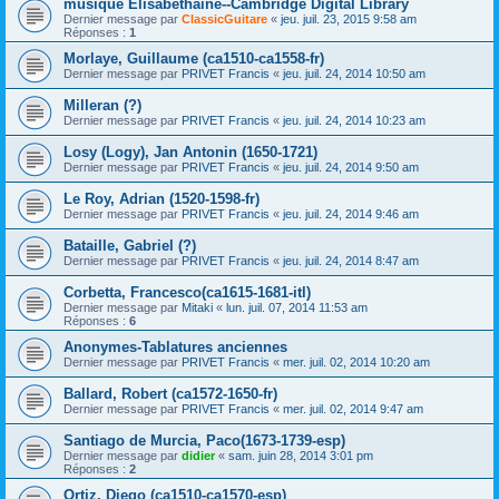
musique Elisabéthaine--Cambridge Digital Library
Dernier message par
ClassicGuitare
«
jeu. juil. 23, 2015 9:58 am
Réponses :
1
Morlaye, Guillaume (ca1510-ca1558-fr)
Dernier message par
PRIVET Francis
«
jeu. juil. 24, 2014 10:50 am
Milleran (?)
Dernier message par
PRIVET Francis
«
jeu. juil. 24, 2014 10:23 am
Losy (Logy), Jan Antonin (1650-1721)
Dernier message par
PRIVET Francis
«
jeu. juil. 24, 2014 9:50 am
Le Roy, Adrian (1520-1598-fr)
Dernier message par
PRIVET Francis
«
jeu. juil. 24, 2014 9:46 am
Bataille, Gabriel (?)
Dernier message par
PRIVET Francis
«
jeu. juil. 24, 2014 8:47 am
Corbetta, Francesco(ca1615-1681-itl)
Dernier message par
Mitaki
«
lun. juil. 07, 2014 11:53 am
Réponses :
6
Anonymes-Tablatures anciennes
Dernier message par
PRIVET Francis
«
mer. juil. 02, 2014 10:20 am
Ballard, Robert (ca1572-1650-fr)
Dernier message par
PRIVET Francis
«
mer. juil. 02, 2014 9:47 am
Santiago de Murcia, Paco(1673-1739-esp)
Dernier message par
didier
«
sam. juin 28, 2014 3:01 pm
Réponses :
2
Ortiz, Diego (ca1510-ca1570-esp)