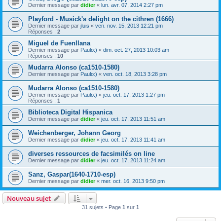
Dernier message par
didier
«
lun. avr. 07, 2014 2:27 pm
Playford - Musick's delight on the cithren (1666)
Dernier message par
jluis
«
ven. nov. 15, 2013 12:21 pm
Réponses :
2
Miguel de Fuenllana
Dernier message par
Paulo:)
«
dim. oct. 27, 2013 10:03 am
Réponses :
10
Mudarra Alonso (ca1510-1580)
Dernier message par
Paulo:)
«
ven. oct. 18, 2013 3:28 pm
Mudarra Alonso (ca1510-1580)
Dernier message par
Paulo:)
«
jeu. oct. 17, 2013 1:27 pm
Réponses :
1
Biblioteca Digital Hispanica
Dernier message par
didier
«
jeu. oct. 17, 2013 11:51 am
Weichenberger, Johann Georg
Dernier message par
didier
«
jeu. oct. 17, 2013 11:41 am
diverses ressources de facsimilés on line
Dernier message par
didier
«
jeu. oct. 17, 2013 11:24 am
Sanz, Gaspar(1640-1710-esp)
Dernier message par
didier
«
mer. oct. 16, 2013 9:50 pm
Nouveau sujet
31 sujets • Page
1
sur
1