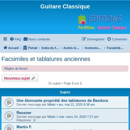
Guitare Classique
FAQ
Nous contacter
S’enregistrer
Connexion
Accueil
Portail
Index du forum
Autres instruments à cordes pincées, ou styles
Instruments anciens
Facsimiles et tablatures anciennes
Facsimiles et tablatures anciennes
Règles du forum
Nouveau sujet
31 sujets • Page
1
sur
1
Sujets
Une étonnante propriété des tablatures de Bandora
Dernier message par
Mitaki
«
jeu. mai 21, 2020 8:38 am
Reusner
Dernier message par
Mitaki
«
mar. mars 24, 2020 7:27 pm
Réponses :
2
Martin F.