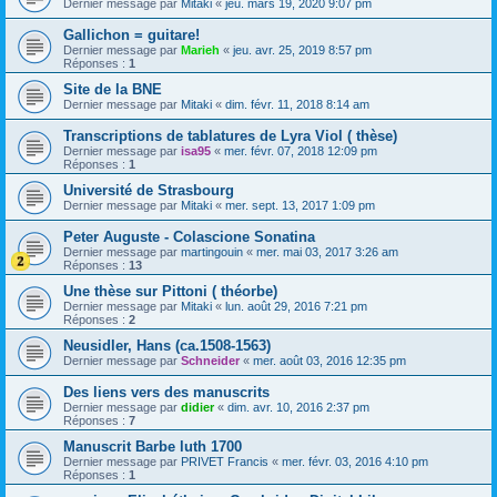
Dernier message par
Mitaki
«
jeu. mars 19, 2020 9:07 pm
Gallichon = guitare!
Dernier message par
Marieh
«
jeu. avr. 25, 2019 8:57 pm
Réponses :
1
Site de la BNE
Dernier message par
Mitaki
«
dim. févr. 11, 2018 8:14 am
Transcriptions de tablatures de Lyra Viol ( thèse)
Dernier message par
isa95
«
mer. févr. 07, 2018 12:09 pm
Réponses :
1
Université de Strasbourg
Dernier message par
Mitaki
«
mer. sept. 13, 2017 1:09 pm
Peter Auguste - Colascione Sonatina
Dernier message par
martingouin
«
mer. mai 03, 2017 3:26 am
Réponses :
13
Une thèse sur Pittoni ( théorbe)
Dernier message par
Mitaki
«
lun. août 29, 2016 7:21 pm
Réponses :
2
Neusidler, Hans (ca.1508-1563)
Dernier message par
Schneider
«
mer. août 03, 2016 12:35 pm
Des liens vers des manuscrits
Dernier message par
didier
«
dim. avr. 10, 2016 2:37 pm
Réponses :
7
Manuscrit Barbe luth 1700
Dernier message par
PRIVET Francis
«
mer. févr. 03, 2016 4:10 pm
Réponses :
1