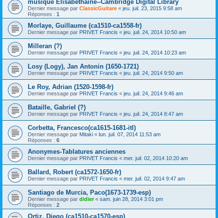
musique Elisabéthaine--Cambridge Digital Library
Dernier message par
ClassicGuitare
«
jeu. juil. 23, 2015 9:58 am
Réponses :
1
Morlaye, Guillaume (ca1510-ca1558-fr)
Dernier message par
PRIVET Francis
«
jeu. juil. 24, 2014 10:50 am
Milleran (?)
Dernier message par
PRIVET Francis
«
jeu. juil. 24, 2014 10:23 am
Losy (Logy), Jan Antonin (1650-1721)
Dernier message par
PRIVET Francis
«
jeu. juil. 24, 2014 9:50 am
Le Roy, Adrian (1520-1598-fr)
Dernier message par
PRIVET Francis
«
jeu. juil. 24, 2014 9:46 am
Bataille, Gabriel (?)
Dernier message par
PRIVET Francis
«
jeu. juil. 24, 2014 8:47 am
Corbetta, Francesco(ca1615-1681-itl)
Dernier message par
Mitaki
«
lun. juil. 07, 2014 11:53 am
Réponses :
6
Anonymes-Tablatures anciennes
Dernier message par
PRIVET Francis
«
mer. juil. 02, 2014 10:20 am
Ballard, Robert (ca1572-1650-fr)
Dernier message par
PRIVET Francis
«
mer. juil. 02, 2014 9:47 am
Santiago de Murcia, Paco(1673-1739-esp)
Dernier message par
didier
«
sam. juin 28, 2014 3:01 pm
Réponses :
2
Ortiz, Diego (ca1510-ca1570-esp)