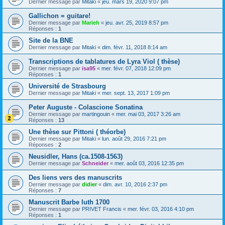
Dernier message par
Mitaki
«
jeu. mars 19, 2020 9:07 pm
Gallichon = guitare!
Dernier message par
Marieh
«
jeu. avr. 25, 2019 8:57 pm
Réponses :
1
Site de la BNE
Dernier message par
Mitaki
«
dim. févr. 11, 2018 8:14 am
Transcriptions de tablatures de Lyra Viol ( thèse)
Dernier message par
isa95
«
mer. févr. 07, 2018 12:09 pm
Réponses :
1
Université de Strasbourg
Dernier message par
Mitaki
«
mer. sept. 13, 2017 1:09 pm
Peter Auguste - Colascione Sonatina
Dernier message par
martingouin
«
mer. mai 03, 2017 3:26 am
Réponses :
13
Une thèse sur Pittoni ( théorbe)
Dernier message par
Mitaki
«
lun. août 29, 2016 7:21 pm
Réponses :
2
Neusidler, Hans (ca.1508-1563)
Dernier message par
Schneider
«
mer. août 03, 2016 12:35 pm
Des liens vers des manuscrits
Dernier message par
didier
«
dim. avr. 10, 2016 2:37 pm
Réponses :
7
Manuscrit Barbe luth 1700
Dernier message par
PRIVET Francis
«
mer. févr. 03, 2016 4:10 pm
Réponses :
1