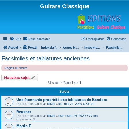
Guitare Classique
FAQ
Nous contacter
S’enregistrer
Connexion
Accueil
Portail
Index du forum
Autres instruments à cordes pincées, ou styles
Instruments anciens
Facsimiles et tablatures anciennes
Facsimiles et tablatures anciennes
Règles du forum
Nouveau sujet
31 sujets • Page
1
sur
1
Sujets
Une étonnante propriété des tablatures de Bandora
Dernier message par
Mitaki
«
jeu. mai 21, 2020 8:38 am
Reusner
Dernier message par
Mitaki
«
mar. mars 24, 2020 7:27 pm
Réponses :
2
Martin F.