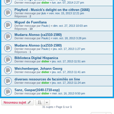
Dernier message par
didier
«
lun. avr. 07, 2014 2:27 pm
Playford - Musick's delight on the cithren (1666)
Dernier message par
jluis
«
ven. nov. 15, 2013 12:21 pm
Réponses :
2
Miguel de Fuenllana
Dernier message par
Paulo:)
«
dim. oct. 27, 2013 10:03 am
Réponses :
10
Mudarra Alonso (ca1510-1580)
Dernier message par
Paulo:)
«
ven. oct. 18, 2013 3:28 pm
Mudarra Alonso (ca1510-1580)
Dernier message par
Paulo:)
«
jeu. oct. 17, 2013 1:27 pm
Réponses :
1
Biblioteca Digital Hispanica
Dernier message par
didier
«
jeu. oct. 17, 2013 11:51 am
Weichenberger, Johann Georg
Dernier message par
didier
«
jeu. oct. 17, 2013 11:41 am
diverses ressources de facsimilés on line
Dernier message par
didier
«
jeu. oct. 17, 2013 11:24 am
Sanz, Gaspar(1640-1710-esp)
Dernier message par
didier
«
mer. oct. 16, 2013 9:50 pm
Nouveau sujet
31 sujets • Page
1
sur
1