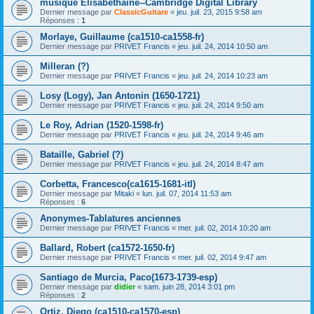
musique Elisabéthaine--Cambridge Digital Library
Dernier message par
ClassicGuitare
«
jeu. juil. 23, 2015 9:58 am
Réponses :
1
Morlaye, Guillaume (ca1510-ca1558-fr)
Dernier message par
PRIVET Francis
«
jeu. juil. 24, 2014 10:50 am
Milleran (?)
Dernier message par
PRIVET Francis
«
jeu. juil. 24, 2014 10:23 am
Losy (Logy), Jan Antonin (1650-1721)
Dernier message par
PRIVET Francis
«
jeu. juil. 24, 2014 9:50 am
Le Roy, Adrian (1520-1598-fr)
Dernier message par
PRIVET Francis
«
jeu. juil. 24, 2014 9:46 am
Bataille, Gabriel (?)
Dernier message par
PRIVET Francis
«
jeu. juil. 24, 2014 8:47 am
Corbetta, Francesco(ca1615-1681-itl)
Dernier message par
Mitaki
«
lun. juil. 07, 2014 11:53 am
Réponses :
6
Anonymes-Tablatures anciennes
Dernier message par
PRIVET Francis
«
mer. juil. 02, 2014 10:20 am
Ballard, Robert (ca1572-1650-fr)
Dernier message par
PRIVET Francis
«
mer. juil. 02, 2014 9:47 am
Santiago de Murcia, Paco(1673-1739-esp)
Dernier message par
didier
«
sam. juin 28, 2014 3:01 pm
Réponses :
2
Ortiz, Diego (ca1510-ca1570-esp)