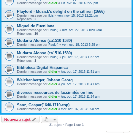
Dernier message par
didier
«
lun. avr. 07, 2014 2:27 pm
Playford - Musick's delight on the cithren (1666)
Dernier message par
jluis
«
ven. nov. 15, 2013 12:21 pm
Réponses :
2
Miguel de Fuenllana
Dernier message par
Paulo:)
«
dim. oct. 27, 2013 10:03 am
Réponses :
10
Mudarra Alonso (ca1510-1580)
Dernier message par
Paulo:)
«
ven. oct. 18, 2013 3:28 pm
Mudarra Alonso (ca1510-1580)
Dernier message par
Paulo:)
«
jeu. oct. 17, 2013 1:27 pm
Réponses :
1
Biblioteca Digital Hispanica
Dernier message par
didier
«
jeu. oct. 17, 2013 11:51 am
Weichenberger, Johann Georg
Dernier message par
didier
«
jeu. oct. 17, 2013 11:41 am
diverses ressources de facsimilés on line
Dernier message par
didier
«
jeu. oct. 17, 2013 11:24 am
Sanz, Gaspar(1640-1710-esp)
Dernier message par
didier
«
mer. oct. 16, 2013 9:50 pm
Nouveau sujet
31 sujets • Page
1
sur
1