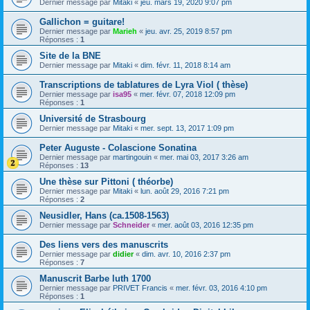
Dernier message par
Mitaki
«
jeu. mars 19, 2020 9:07 pm
Gallichon = guitare!
Dernier message par
Marieh
«
jeu. avr. 25, 2019 8:57 pm
Réponses :
1
Site de la BNE
Dernier message par
Mitaki
«
dim. févr. 11, 2018 8:14 am
Transcriptions de tablatures de Lyra Viol ( thèse)
Dernier message par
isa95
«
mer. févr. 07, 2018 12:09 pm
Réponses :
1
Université de Strasbourg
Dernier message par
Mitaki
«
mer. sept. 13, 2017 1:09 pm
Peter Auguste - Colascione Sonatina
Dernier message par
martingouin
«
mer. mai 03, 2017 3:26 am
Réponses :
13
Une thèse sur Pittoni ( théorbe)
Dernier message par
Mitaki
«
lun. août 29, 2016 7:21 pm
Réponses :
2
Neusidler, Hans (ca.1508-1563)
Dernier message par
Schneider
«
mer. août 03, 2016 12:35 pm
Des liens vers des manuscrits
Dernier message par
didier
«
dim. avr. 10, 2016 2:37 pm
Réponses :
7
Manuscrit Barbe luth 1700
Dernier message par
PRIVET Francis
«
mer. févr. 03, 2016 4:10 pm
Réponses :
1