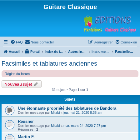
Guitare Classique
FAQ
Nous contacter
S’enregistrer
Connexion
Accueil
Portail
Index du forum
Autres instruments à cordes pincées, ou styles
Instruments anciens
Facsimiles et tablatures anciennes
Facsimiles et tablatures anciennes
Règles du forum
Nouveau sujet
31 sujets • Page
1
sur
1
Sujets
Une étonnante propriété des tablatures de Bandora
Dernier message par
Mitaki
«
jeu. mai 21, 2020 8:38 am
Reusner
Dernier message par
Mitaki
«
mar. mars 24, 2020 7:27 pm
Réponses :
2
Martin F.