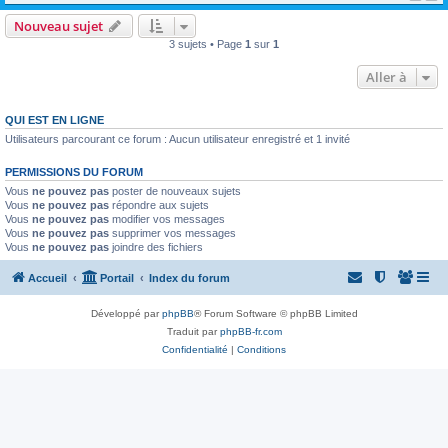
Nouveau sujet
3 sujets • Page
1
sur
1
Aller à
QUI EST EN LIGNE
Utilisateurs parcourant ce forum : Aucun utilisateur enregistré et 1 invité
PERMISSIONS DU FORUM
Vous
ne pouvez pas
poster de nouveaux sujets
Vous
ne pouvez pas
répondre aux sujets
Vous
ne pouvez pas
modifier vos messages
Vous
ne pouvez pas
supprimer vos messages
Vous
ne pouvez pas
joindre des fichiers
Accueil
Portail
Index du forum
Développé par
phpBB
® Forum Software © phpBB Limited
Traduit par
phpBB-fr.com
Confidentialité
|
Conditions