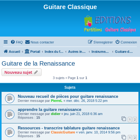
Guitare Classique
FAQ
Nous contacter
S’enregistrer
Connexion
Accueil
Portail
Index du forum
Autres instruments à cordes pincées, ou styles
Instruments anciens
Guitare de la Renaissance
Guitare de la Renaissance
Nouveau sujet
3 sujets • Page
1
sur
1
Sujets
Nouveau recueil de pièces pour guitare renaissance
Dernier message par
PierreL
«
mer. déc. 26, 2018 5:22 pm
apprendre la guitare renaissance
Dernier message par
didier
«
jeu. juin 21, 2018 6:36 am
Réponses :
15
1
2
Ressources - transcrire tablature guitare renaissance
Dernier message par
ClassicGuitare
«
ven. janv. 10, 2014 9:56 pm
Réponses :
15
1
2