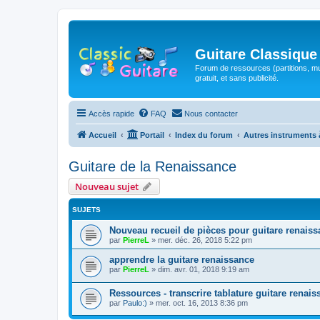
Guitare Classique
Forum de ressources (partitions, mu
gratuit, et sans publicité.
Accès rapide
FAQ
Nous contacter
Accueil
Portail
Index du forum
Autres instruments 
Guitare de la Renaissance
Nouveau sujet
SUJETS
Nouveau recueil de pièces pour guitare renais
par
PierreL
»
mer. déc. 26, 2018 5:22 pm
apprendre la guitare renaissance
par
PierreL
»
dim. avr. 01, 2018 9:19 am
Ressources - transcrire tablature guitare renai
par
Paulo:)
»
mer. oct. 16, 2013 8:36 pm