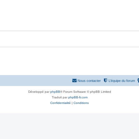
s
p
n
e
o
s
s
n
e
s
s
e
s
Nous contacter
L’équipe du forum
Développé par
phpBB
® Forum Software © phpBB Limited
Traduit par
phpBB-fr.com
Confidentialité
|
Conditions