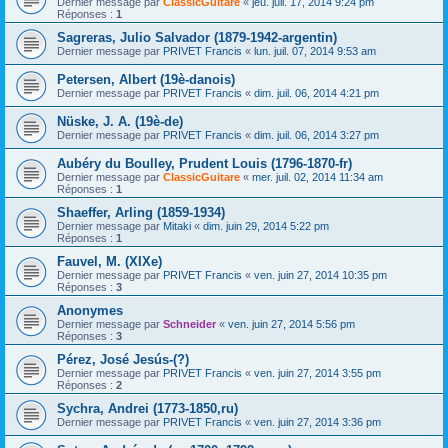
Dernier message par
ClassicGuitare
«
jeu. juil. 17, 2014 9:24 pm
Réponses :
1
Sagreras, Julio Salvador (1879-1942-argentin)
Dernier message par
PRIVET Francis
«
lun. juil. 07, 2014 9:53 am
Petersen, Albert (19è-danois)
Dernier message par
PRIVET Francis
«
dim. juil. 06, 2014 4:21 pm
Nüske, J. A. (19è-de)
Dernier message par
PRIVET Francis
«
dim. juil. 06, 2014 3:27 pm
Aubéry du Boulley, Prudent Louis (1796-1870-fr)
Dernier message par
ClassicGuitare
«
mer. juil. 02, 2014 11:34 am
Réponses :
1
Shaeffer, Arling (1859-1934)
Dernier message par
Mitaki
«
dim. juin 29, 2014 5:22 pm
Réponses :
1
Fauvel, M. (XIXe)
Dernier message par
PRIVET Francis
«
ven. juin 27, 2014 10:35 pm
Réponses :
3
Anonymes
Dernier message par
Schneider
«
ven. juin 27, 2014 5:56 pm
Réponses :
3
Pérez, José Jesús-(?)
Dernier message par
PRIVET Francis
«
ven. juin 27, 2014 3:55 pm
Réponses :
2
Sychra, Andrei (1773-1850,ru)
Dernier message par
PRIVET Francis
«
ven. juin 27, 2014 3:36 pm