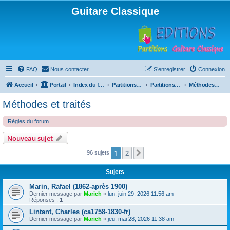
Guitare Classique
FAQ
Nous contacter
S’enregistrer
Connexion
Accueil
Portail
Index du forum
Partitions pour guitare en libre téléchargement
Partitions classées par compositeur
Méthodes et traités
Méthodes et traités
Règles du forum
Nouveau sujet
1
2
Suivante
96 sujets
Sujets
Marin, Rafael (1862-après 1900)
Dernier message par
Marieh
«
lun. juin 29, 2026 11:56 am
Réponses :
1
Lintant, Charles (ca1758-1830-fr)
Dernier message par
Marieh
«
jeu. mai 28, 2026 11:38 am