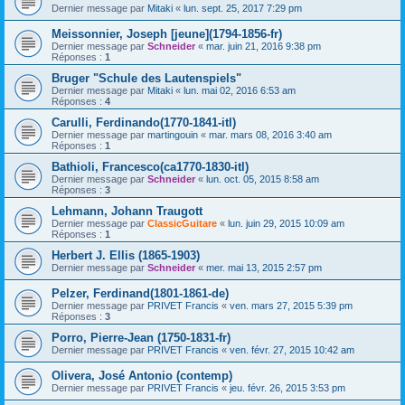
Dernier message par
Mitaki
«
lun. sept. 25, 2017 7:29 pm
Meissonnier, Joseph [jeune](1794-1856-fr)
Dernier message par
Schneider
«
mar. juin 21, 2016 9:38 pm
Réponses :
1
Bruger "Schule des Lautenspiels"
Dernier message par
Mitaki
«
lun. mai 02, 2016 6:53 am
Réponses :
4
Carulli, Ferdinando(1770-1841-itl)
Dernier message par
martingouin
«
mar. mars 08, 2016 3:40 am
Réponses :
1
Bathioli, Francesco(ca1770-1830-itl)
Dernier message par
Schneider
«
lun. oct. 05, 2015 8:58 am
Réponses :
3
Lehmann, Johann Traugott
Dernier message par
ClassicGuitare
«
lun. juin 29, 2015 10:09 am
Réponses :
1
Herbert J. Ellis (1865-1903)
Dernier message par
Schneider
«
mer. mai 13, 2015 2:57 pm
Pelzer, Ferdinand(1801-1861-de)
Dernier message par
PRIVET Francis
«
ven. mars 27, 2015 5:39 pm
Réponses :
3
Porro, Pierre-Jean (1750-1831-fr)
Dernier message par
PRIVET Francis
«
ven. févr. 27, 2015 10:42 am
Olivera, José Antonio (contemp)
Dernier message par
PRIVET Francis
«
jeu. févr. 26, 2015 3:53 pm