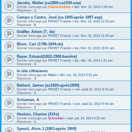
Jacobs, Walter (ca1860-ca1930-usa)
Dernier message par
ClassicGuitare
«
dim. févr. 22, 2015 2:40 pm
Réponses :
1
Campo y Castro, José (ca.1845-après 1897-esp)
Dernier message par
PRIVET Francis
«
lun. févr. 16, 2015 12:25 pm
Réponses :
6
Gräffer, Anton (?, de)
Dernier message par
PRIVET Francis
«
lun. févr. 02, 2015 11:05 am
Blum, Carl (1786-1844-de)
Dernier message par
PRIVET Francis
«
lun. févr. 02, 2015 10:41 am
Bayer, Eduard(1822-1908-bavière)
Dernier message par
PRIVET Francis
«
jeu. déc. 04, 2014 1:51 pm
Réponses :
4
le site citharavox
Dernier message par
Mitaki
«
dim. oct. 19, 2014 5:51 pm
Réponses :
3
Ballard, James (av1820-après1890)
Dernier message par
PRIVET Francis
«
ven. août 01, 2014 9:43 am
Réponses :
2
Schuman, A
Dernier message par
PRIVET Francis
«
ven. août 01, 2014 9:40 am
Réponses :
2
Henlein, Charles (XIXe)
Dernier message par
Schneider
«
sam. juil. 19, 2014 8:25 am
Réponses :
1
Speurl, Alois J (1863-après 1904)