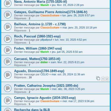
Nava, Antonio Maria (1755-1826-itl)
Dernier message par
Marieh
«
jeu. févr. 19, 2026 2:28 pm
Gatayes, Guillaume Pierre Antoine(1774-1846-fr)
Dernier message par
ClassicGuitare
«
lun. janv. 26, 2026 9:57 pm
Réponses :
2
Bailleux, Antoine (c.1720 - c.1798)
Dernier message par
ClassicGuitare
«
mar. janv. 20, 2026 10:18 pm
Réponses :
1
Roch, Pascual (1860-1921-esp)
Dernier message par
pifpafpouf
«
lun. nov. 10, 2025 4:52 pm
Réponses :
1
Foden, William (1860-1947-usa)
Dernier message par
Marieh
«
jeu. juin 05, 2025 8:50 am
Carcassi, Matteo(1792-1853-itl)
Dernier message par
didier
«
sam. févr. 22, 2025 8:21 pm
Réponses :
7
Aguado, Dionisio(1784-1849-esp)
Dernier message par
CELIO
«
mar. oct. 29, 2024 11:36 am
Réponses :
16
1
2
Pratten, Catharina Josepha (1821-1895-de)
Dernier message par
Marieh
«
mer. déc. 06, 2023 3:25 pm
Réponses :
2
Campo, Ignacio Agustin (1834-1915-esp)
Dernier message par
ClassicGuitare
«
mer. mai 17, 2023 9:06 pm
Réponses :
5
Recherche dans la BLB