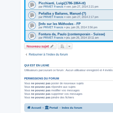
Picchianti, Luigi(1786-1864-itl)
par
PRIVET Francis
»
ven. juin 27, 2014 2:21 pm
Peñalba y Bañares, Manuel-(?)
par
PRIVET Francis
»
ven. juin 27, 2014 2:17 pm
[Info sur les Méthodes - FP
par
PRIVET Francis
»
jeu. juin 26, 2014 3:56 pm
Fontura da, Paulo (contemporain - Suisse)
par
PRIVET Francis
»
jeu. juin 26, 2014 10:11 am
Nouveau sujet
Retourner à l’index du forum
QUI EST EN LIGNE
Utilisateurs parcourant ce forum : Aucun utilisateur enregistré et 4 invités
PERMISSIONS DU FORUM
Vous
ne pouvez pas
poster de nouveaux sujets
Vous
ne pouvez pas
répondre aux sujets
Vous
ne pouvez pas
modifier vos messages
Vous
ne pouvez pas
supprimer vos messages
Vous
ne pouvez pas
joindre des fichiers
Accueil
Portail
Index du forum