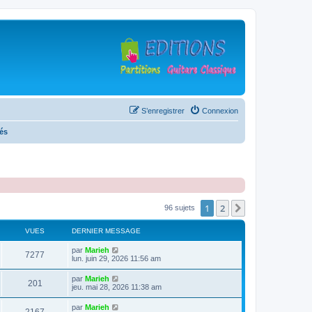
S’enregistrer
Connexion
tés
1
2
Suivante
96 sujets
VUES
DERNIER MESSAGE
D
par
Marieh
V
7277
e
lun. juin 29, 2026 11:56 am
r
u
n
D
par
Marieh
V
201
i
e
jeu. mai 28, 2026 11:38 am
e
e
r
r
u
n
D
par
Marieh
s
m
V
i