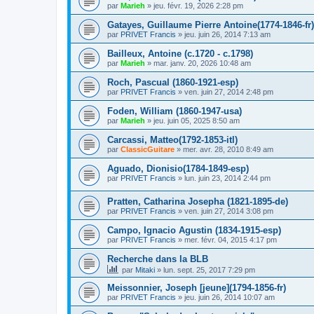
par
Marieh
»
jeu. févr. 19, 2026 2:28 pm
Gatayes, Guillaume Pierre Antoine(1774-1846-fr)
par
PRIVET Francis
»
jeu. juin 26, 2014 7:13 am
Bailleux, Antoine (c.1720 - c.1798)
par
Marieh
»
mar. janv. 20, 2026 10:48 am
Roch, Pascual (1860-1921-esp)
par
PRIVET Francis
»
ven. juin 27, 2014 2:48 pm
Foden, William (1860-1947-usa)
par
Marieh
»
jeu. juin 05, 2025 8:50 am
Carcassi, Matteo(1792-1853-itl)
par
ClassicGuitare
»
mer. avr. 28, 2010 8:49 am
Aguado, Dionisio(1784-1849-esp)
par
PRIVET Francis
»
lun. juin 23, 2014 2:44 pm
Pratten, Catharina Josepha (1821-1895-de)
par
PRIVET Francis
»
ven. juin 27, 2014 3:08 pm
Campo, Ignacio Agustin (1834-1915-esp)
par
PRIVET Francis
»
mer. févr. 04, 2015 4:17 pm
Recherche dans la BLB
par
Mitaki
»
lun. sept. 25, 2017 7:29 pm
Meissonnier, Joseph [jeune](1794-1856-fr)
par
PRIVET Francis
»
jeu. juin 26, 2014 10:07 am