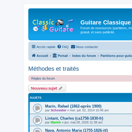
Guitare Classique
Forum de ressources (partitions, mu
gratuit, et sans publicité.
Accès rapide
FAQ
Nous contacter
Accueil
Portail
Index du forum
Partitions pour guit
Méthodes et traités
Règles du forum
Nouveau sujet
SUJETS
Marin, Rafael (1862-après 1900)
par
Schneider
»
mer. juil. 02, 2014 10:46 am
Lintant, Charles (ca1758-1830-fr)
par
Marieh
»
jeu. mai 28, 2026 11:38 am
Nava, Antonio Maria (1755-1826-itl)