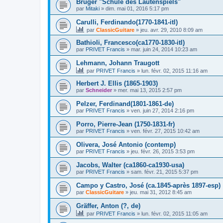
Bruger "Schule des Lautenspiels"
par
Mitaki
»
dim. mai 01, 2016 5:17 pm
Carulli, Ferdinando(1770-1841-itl)
par
ClassicGuitare
»
jeu. avr. 29, 2010 8:09 am
Bathioli, Francesco(ca1770-1830-itl)
par
PRIVET Francis
»
mar. juin 24, 2014 10:23 am
Lehmann, Johann Traugott
par
PRIVET Francis
»
lun. févr. 02, 2015 11:16 am
Herbert J. Ellis (1865-1903)
par
Schneider
»
mer. mai 13, 2015 2:57 pm
Pelzer, Ferdinand(1801-1861-de)
par
PRIVET Francis
»
ven. juin 27, 2014 2:16 pm
Porro, Pierre-Jean (1750-1831-fr)
par
PRIVET Francis
»
ven. févr. 27, 2015 10:42 am
Olivera, José Antonio (contemp)
par
PRIVET Francis
»
jeu. févr. 26, 2015 3:53 pm
Jacobs, Walter (ca1860-ca1930-usa)
par
PRIVET Francis
»
sam. févr. 21, 2015 5:37 pm
Campo y Castro, José (ca.1845-après 1897-esp)
par
ClassicGuitare
»
jeu. mai 31, 2012 8:45 am
Gräffer, Anton (?, de)
par
PRIVET Francis
»
lun. févr. 02, 2015 11:05 am