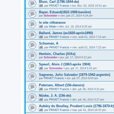
Blum, Carl (1786-1844-de)
par
PRIVET Francis
»
lun. févr. 02, 2015 10:41 am
Bayer, Eduard(1822-1908-bavière)
par
Schneider
»
ven. juin 27, 2014 4:24 pm
le site citharavox
par
Mitaki
»
dim. oct. 19, 2014 9:25 am
Ballard, James (av1820-après1890)
par
PRIVET Francis
»
ven. août 01, 2014 7:13 am
Schuman, A
par
PRIVET Francis
»
ven. août 01, 2014 7:22 am
Henlein, Charles (XIXe)
par
Schneider
»
jeu. juil. 17, 2014 6:12 pm
Speurl, Alois J (1863-après 1904)
par
Schneider
»
jeu. juil. 17, 2014 5:42 pm
Sagreras, Julio Salvador (1879-1942-argentin)
par
PRIVET Francis
»
lun. juil. 07, 2014 9:53 am
Petersen, Albert (19è-danois)
par
PRIVET Francis
»
dim. juil. 06, 2014 4:21 pm
Nüske, J. A. (19è-de)
par
PRIVET Francis
»
dim. juil. 06, 2014 3:27 pm
Aubéry du Boulley, Prudent Louis (1796-1870-fr)
par
PRIVET Francis
»
mar. juil. 01, 2014 10:37 pm