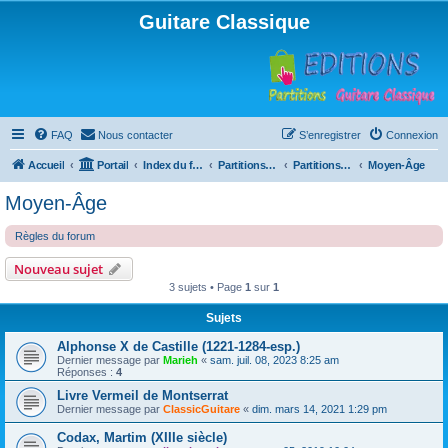
Guitare Classique
FAQ
Nous contacter
S’enregistrer
Connexion
Accueil
Portail
Index du forum
Partitions pour guitare en libre téléchargement
Partitions classées par compositeur
Moyen-Âge
Moyen-Âge
Règles du forum
Nouveau sujet
3 sujets • Page
1
sur
1
Sujets
Alphonse X de Castille (1221-1284-esp.)
Dernier message par
Marieh
«
sam. juil. 08, 2023 8:25 am
Réponses :
4
Livre Vermeil de Montserrat
Dernier message par
ClassicGuitare
«
dim. mars 14, 2021 1:29 pm
Codax, Martim (XIIIe siècle)