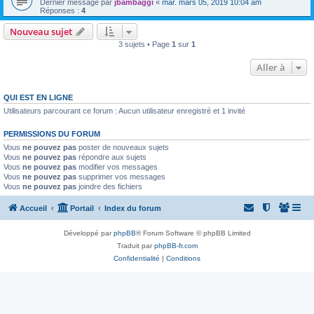
Dernier message par
jbambaggi
«
mar. mars 05, 2019 10:04 am
Réponses :
4
Nouveau sujet
3 sujets • Page
1
sur
1
Aller à
QUI EST EN LIGNE
Utilisateurs parcourant ce forum : Aucun utilisateur enregistré et 1 invité
PERMISSIONS DU FORUM
Vous
ne pouvez pas
poster de nouveaux sujets
Vous
ne pouvez pas
répondre aux sujets
Vous
ne pouvez pas
modifier vos messages
Vous
ne pouvez pas
supprimer vos messages
Vous
ne pouvez pas
joindre des fichiers
Accueil
Portail
Index du forum
Développé par
phpBB
® Forum Software © phpBB Limited
Traduit par
phpBB-fr.com
Confidentialité
|
Conditions